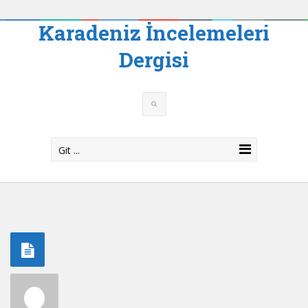
Karadeniz İncelemeleri
Dergisi
Git ...