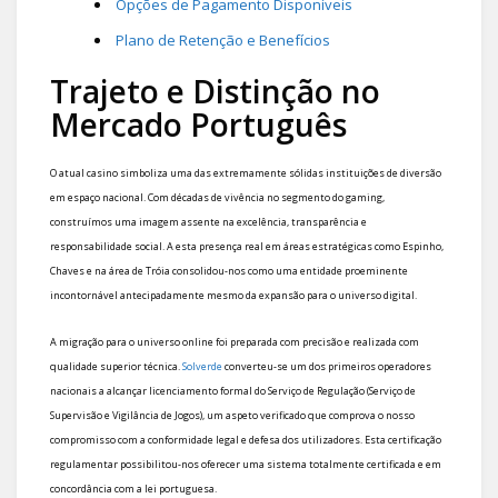
Opções de Pagamento Disponíveis
Plano de Retenção e Benefícios
Trajeto e Distinção no
Mercado Português
O atual casino simboliza uma das extremamente sólidas instituições de diversão
em espaço nacional. Com décadas de vivência no segmento do gaming,
construímos uma imagem assente na excelência, transparência e
responsabilidade social. A esta presença real em áreas estratégicas como Espinho,
Chaves e na área de Tróia consolidou-nos como uma entidade proeminente
incontornável antecipadamente mesmo da expansão para o universo digital.
A migração para o universo online foi preparada com precisão e realizada com
qualidade superior técnica.
Solverde
converteu-se um dos primeiros operadores
nacionais a alcançar licenciamento formal do Serviço de Regulação (Serviço de
Supervisão e Vigilância de Jogos), um aspeto verificado que comprova o nosso
compromisso com a conformidade legal e defesa dos utilizadores. Esta certificação
regulamentar possibilitou-nos oferecer uma sistema totalmente certificada e em
concordância com a lei portuguesa.