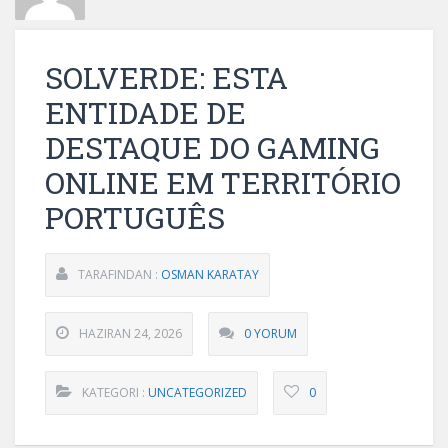
SOLVERDE: ESTA
ENTIDADE DE
DESTAQUE DO GAMING
ONLINE EM TERRITÓRIO
PORTUGUÊS
TARAFINDAN :
OSMAN KARATAY
HAZIRAN 24, 2026
0 YORUM
KATEGORI :
UNCATEGORIZED
0