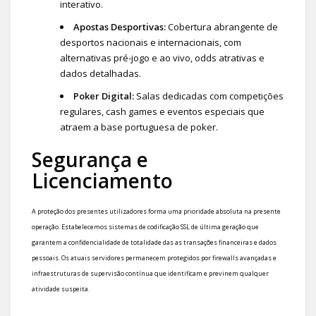
interativo.
Apostas Desportivas:
Cobertura abrangente de
desportos nacionais e internacionais, com
alternativas pré-jogo e ao vivo, odds atrativas e
dados detalhadas.
Poker Digital:
Salas dedicadas com competições
regulares, cash games e eventos especiais que
atraem a base portuguesa de poker.
Segurança e
Licenciamento
A proteção dos presentes utilizadores forma uma prioridade absoluta na presente
operação. Estabelecemos sistemas de codificação SSL de última geração que
garantem a confidencialidade de totalidade das as transações financeiras e dados
pessoais. Os atuais servidores permanecem protegidos por firewalls avançadas e
infraestruturas de supervisão contínua que identificam e previnem qualquer
atividade suspeita.