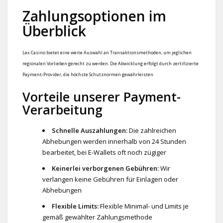
Zahlungsoptionen im
Überblick
Lex Casino bietet eine weite Auswahl an Transaktionsmethoden, um jeglichen
regionalen Vorlieben gerecht zu werden. Die Abwicklung erfolgt durch zertifizierte
Payment-Provider, die höchste Schutznormen gewährleisten.
Vorteile unserer Payment-
Verarbeitung
Schnelle Auszahlungen:
Die zahlreichen
Abhebungen werden innerhalb von 24 Stunden
bearbeitet, bei E-Wallets oft noch zügiger
Keinerlei verborgenen Gebühren:
Wir
verlangen keine Gebühren für Einlagen oder
Abhebungen
Flexible Limits:
Flexible Minimal- und Limits je
gemäß gewählter Zahlungsmethode