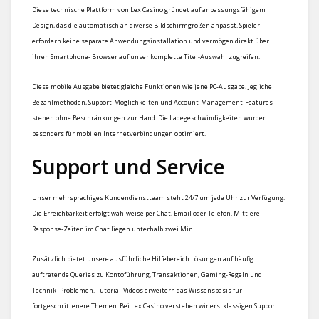
Diese technische Plattform von Lex Casino gründet auf anpassungsfähigem
Design, das die automatisch an diverse Bildschirmgrößen anpasst. Spieler
erfordern keine separate Anwendungsinstallation und vermögen direkt über
ihren Smartphone- Browser auf unser komplette Titel-Auswahl zugreifen.
Diese mobile Ausgabe bietet gleiche Funktionen wie jene PC-Ausgabe. Jegliche
Bezahlmethoden, Support-Möglichkeiten und Account-Management-Features
stehen ohne Beschränkungen zur Hand. Die Ladegeschwindigkeiten wurden
besonders für mobilen Internetverbindungen optimiert.
Support und Service
Unser mehrsprachiges Kundendienstteam steht 24/7 um jede Uhr zur Verfügung.
Die Erreichbarkeit erfolgt wahlweise per Chat, Email oder Telefon. Mittlere
Response-Zeiten im Chat liegen unterhalb zwei Min..
Zusätzlich bietet unsere ausführliche Hilfebereich Lösungen auf häufig
auftretende Queries zu Kontoführung, Transaktionen, Gaming-Regeln und
Technik- Problemen. Tutorial-Videos erweitern das Wissensbasis für
fortgeschrittenere Themen. Bei Lex Casino verstehen wir erstklassigen Support