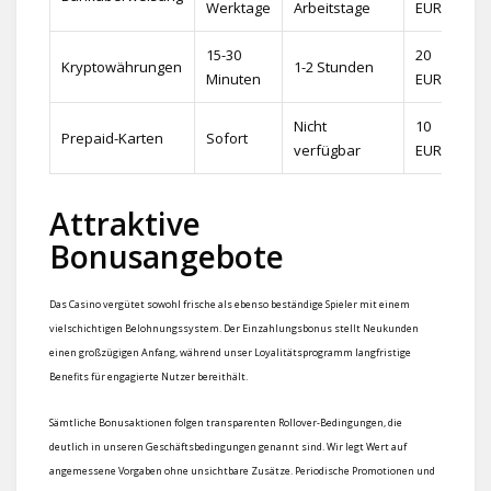
Werktage
Arbeitstage
EUR
15-30
20
Kryptowährungen
1-2 Stunden
Unb
Minuten
EUR
Nicht
10
Prepaid-Karten
Sofort
1.0
verfügbar
EUR
Attraktive
Bonusangebote
Das Casino vergütet sowohl frische als ebenso beständige Spieler mit einem
vielschichtigen Belohnungssystem. Der Einzahlungsbonus stellt Neukunden
einen großzügigen Anfang, während unser Loyalitätsprogramm langfristige
Benefits für engagierte Nutzer bereithält.
Sämtliche Bonusaktionen folgen transparenten Rollover-Bedingungen, die
deutlich in unseren Geschäftsbedingungen genannt sind. Wir legt Wert auf
angemessene Vorgaben ohne unsichtbare Zusätze. Periodische Promotionen und