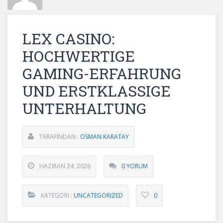
LEX CASINO:
HOCHWERTIGE
GAMING-ERFAHRUNG
UND ERSTKLASSIGE
UNTERHALTUNG
TARAFINDAN :
OSMAN KARATAY
HAZIRAN 24, 2026
0 YORUM
KATEGORI :
UNCATEGORIZED
0