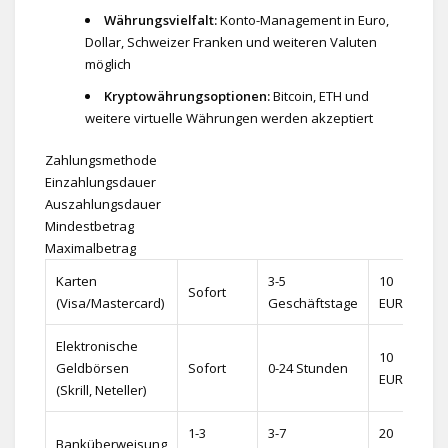
Währungsvielfalt:
Konto-Management in Euro,
Dollar, Schweizer Franken und weiteren Valuten
möglich
Kryptowährungsoptionen:
Bitcoin, ETH und
weitere virtuelle Währungen werden akzeptiert
Zahlungsmethode
Einzahlungsdauer
Auszahlungsdauer
Mindestbetrag
Maximalbetrag
Karten
3-5
10
Sofort
5.0
(Visa/Mastercard)
Geschäftstage
EUR
Elektronische
10
Geldbörsen
Sofort
0-24 Stunden
10.
EUR
(Skrill, Neteller)
1-3
3-7
20
Banküberweisung
50.