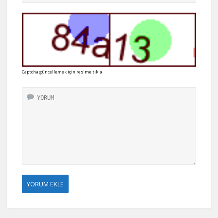
Captcha güncellemek için resime tıkla