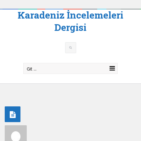
Karadeniz İncelemeleri
Dergisi
Git ...