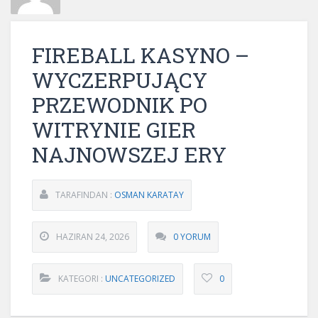
FIREBALL KASYNO –
WYCZERPUJĄCY
PRZEWODNIK PO
WITRYNIE GIER
NAJNOWSZEJ ERY
TARAFINDAN :
OSMAN KARATAY
HAZIRAN 24, 2026
0 YORUM
KATEGORI :
UNCATEGORIZED
0