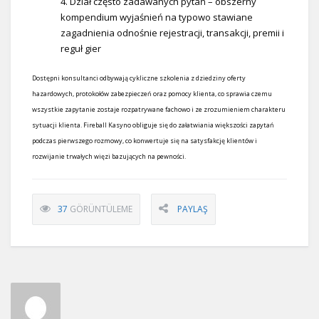
Dział często zadawanych pytań – obszerny
kompendium wyjaśnień na typowo stawiane
zagadnienia odnośnie rejestracji, transakcji, premii i
reguł gier
Dostępni konsultanci odbywają cykliczne szkolenia z dziedziny oferty
hazardowych, protokołów zabezpieczeń oraz pomocy klienta, co sprawia czemu
wszystkie zapytanie zostaje rozpatrywane fachowo i ze zrozumieniem charakteru
sytuacji klienta. Fireball Kasyno obliguje się do załatwiania większości zapytań
podczas pierwszego rozmowy, co konwertuje się na satysfakcję klientów i
rozwijanie trwałych więzi bazujących na pewności.
37
GÖRÜNTÜLEME
PAYLAŞ