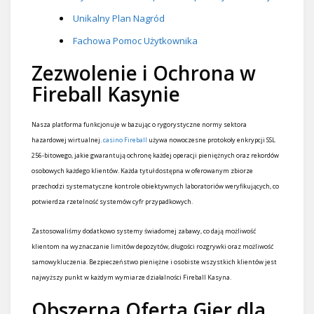
Unikalny Plan Nagród
Fachowa Pomoc Użytkownika
Zezwolenie i Ochrona w
Fireball Kasynie
Nasza platforma funkcjonuje w bazując o rygorystyczne normy sektora
hazardowej wirtualnej.
casino Fireball
używa nowoczesne protokoły enkrypcji SSL
256-bitowego, jakie gwarantują ochronę każdej operacji pieniężnych oraz rekordów
osobowych każdego klientów. Każda tytuł dostępna w oferowanym zbiorze
przechodzi systematyczne kontrole obiektywnych laboratoriów weryfikujących, co
potwierdza rzetelność systemów cyfr przypadkowych.
Zastosowaliśmy dodatkowo systemy świadomej zabawy, co dają możliwość
klientom na wyznaczanie limitów depozytów, długości rozgrywki oraz możliwość
samowykluczenia. Bezpieczeństwo pieniężne i osobiste wszystkich klientów jest
najwyższy punkt w każdym wymiarze działalności Fireball Kasyna.
Obszerna Oferta Gier dla