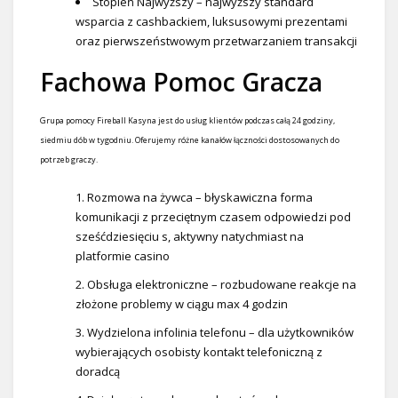
Stopień Najwyższy – najwyższy standard
wsparcia z cashbackiem, luksusowymi prezentami
oraz pierwszeństwowym przetwarzaniem transakcji
Fachowa Pomoc Gracza
Grupa pomocy Fireball Kasyna jest do usług klientów podczas całą 24 godziny,
siedmiu dób w tygodniu. Oferujemy różne kanałów łączności dostosowanych do
potrzeb graczy.
Rozmowa na żywca – błyskawiczna forma
komunikacji z przeciętnym czasem odpowiedzi pod
sześćdziesięciu s, aktywny natychmiast na
platformie casino
Obsługa elektroniczne – rozbudowane reakcje na
złożone problemy w ciągu max 4 godzin
Wydzielona infolinia telefonu – dla użytkowników
wybierających osobisty kontakt telefoniczną z
doradcą