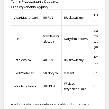
Termin Przetwarzania Depozytu
Czas Wykonania Wypłaty
1-3 doby
Visa/Mastercard
50 PLN
Błyskawiczny
robocze
Maksymal
trzydzieści
dwudziest
BLIK
Natychmiastowy
złotych
czterech
godz.
1-2 doby
Przelewy24
40 PLN
Błyskawiczny
roboczych
Skrill/Neteller
50 złotych
Instant
Do 12 godz
W ciągu
Waluty cyfrowe
100 PLN
Do 6 godz
trzydziestu min
Wszelkie transakcje pozostają wykonywane bezpłatnie dalszych kosztów ze