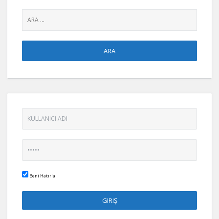
Beni Hatırla