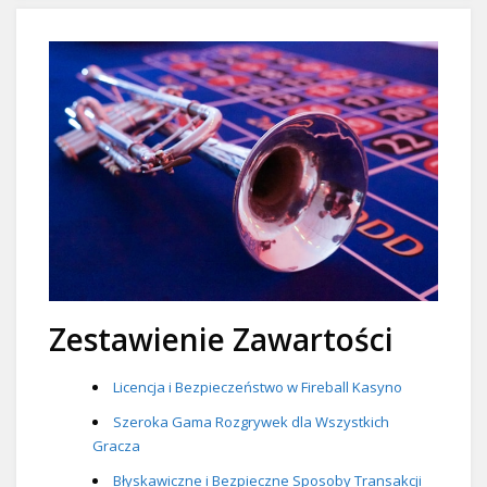
Zestawienie Zawartości
Licencja i Bezpieczeństwo w Fireball Kasyno
Szeroka Gama Rozgrywek dla Wszystkich
Gracza
Błyskawiczne i Bezpieczne Sposoby Transakcji