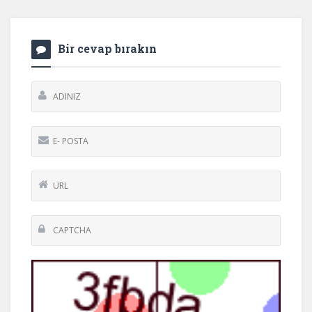
Bir cevap bırakın