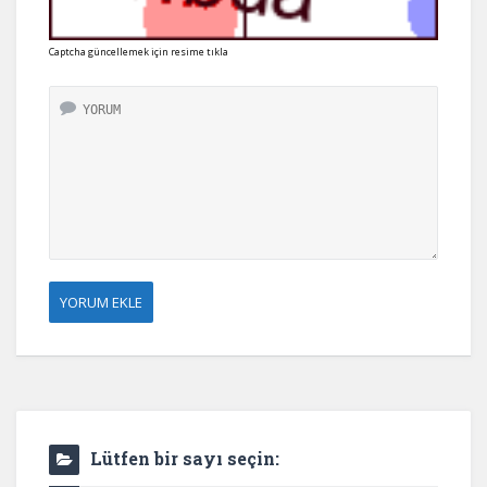
Captcha güncellemek için resime tıkla
Lütfen bir sayı seçin: