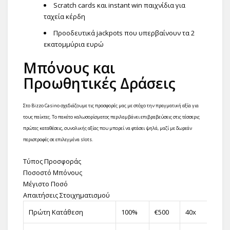
Scratch cards και instant win παιχνίδια για
ταχεία κέρδη
Προοδευτικά jackpots που υπερβαίνουν τα 2
εκατομμύρια ευρώ
Μπόνους και
Προωθητικές Δράσεις
Στο Bizzo Casino σχεδιάζουμε τις προσφορές μας με στόχο την πραγματική αξία για
τους παίκτες. Το πακέτο καλωσορίσματος περιλαμβάνει επιβραβεύσεις στις τέσσερις
πρώτες καταθέσεις, συνολικής αξίας που μπορεί να φτάσει ψηλά, μαζί με δωρεάν
περιστροφές σε επιλεγμένα slots.
Τύπος Προσφοράς
Ποσοστό Μπόνους
Μέγιστο Ποσό
Απαιτήσεις Στοιχηματισμού
Πρώτη Κατάθεση
100%
€500
40x