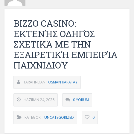
BIZZO CASINO:
ΕΚΤΕΝΉΣ ΟΔΗΓΌΣ
ΣΧΕΤΙΚΆ ΜΕ ΤΗΝ
ΕΞΑΙΡΕΤΙΚΉ ΕΜΠΕΙΡΊΑ
ΠΑΙΧΝΙΔΙΟΎ
TARAFINDAN :
OSMAN KARATAY
HAZIRAN 24, 2026
0 YORUM
KATEGORI :
UNCATEGORIZED
0