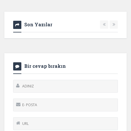
Son Yazılar
Bir cevap bırakın