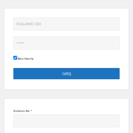
Beni Hatırla
Kullanıcı Adı
*