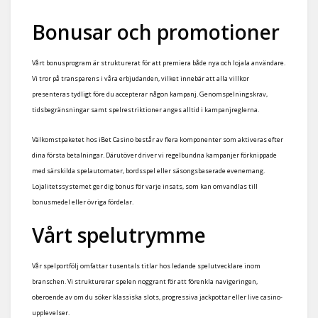
Bonusar och promotioner
Vårt bonusprogram är strukturerat för att premiera både nya och lojala användare.
Vi tror på transparens i våra erbjudanden, vilket innebär att alla villkor
presenteras tydligt före du accepterar någon kampanj. Genomspelningskrav,
tidsbegränsningar samt spelrestriktioner anges alltid i kampanjreglerna.
Välkomstpaketet hos iBet Casino består av flera komponenter som aktiveras efter
dina första betalningar. Därutöver driver vi regelbundna kampanjer förknippade
med särskilda spelautomater, bordsspel eller säsongsbaserade evenemang.
Lojalitetssystemet ger dig bonus för varje insats, som kan omvandlas till
bonusmedel eller övriga fördelar.
Vårt spelutrymme
Vår spelportfölj omfattar tusentals titlar hos ledande spelutvecklare inom
branschen. Vi strukturerar spelen noggrant för att förenkla navigeringen,
oberoende av om du söker klassiska slots, progressiva jackpottar eller live casino-
upplevelser.