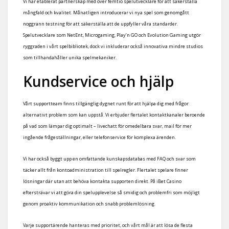
Vi har etablerat partnerskap med över femtio spelutvecklare för att säkerställa
mångfald och kvalitet. Månatligen introducerar vi nya spel som genomgått
noggrann testning för att säkerställa att de uppfyller våra standarder.
Spelutvecklare som NetEnt, Microgaming, Play’n GO och Evolution Gaming utgör
ryggraden i vårt spelbibliotek, dock vi inkluderar också innovativa mindre studios
som tillhandahåller unika spelmekaniker.
Kundservice och hjälp
Vårt supportteam finns tillgänglig dygnet runt för att hjälpa dig med frågor
alternativt problem som kan uppstå. Vi erbjuder flertalet kontaktkanaler beroende
på vad som lämpar dig optimalt – livechatt för omedelbara svar, mail för mer
ingående frågeställningar, eller telefonservice för komplexa ärenden.
Vi har också byggt upp en omfattande kunskapsdatabas med FAQ och svar som
täcker allt från kontoadministration till spelregler. Flertalet spelare finner
lösningar där utan att behöva kontakta supporten direkt. På iBet Casino
eftersträvar vi att göra din spelupplevelse så smidig och problemfri som möjligt
genom proaktiv kommunikation och snabb problemlösning.
Varje supportärende hanteras med prioritet, och vårt mål är att lösa de flesta