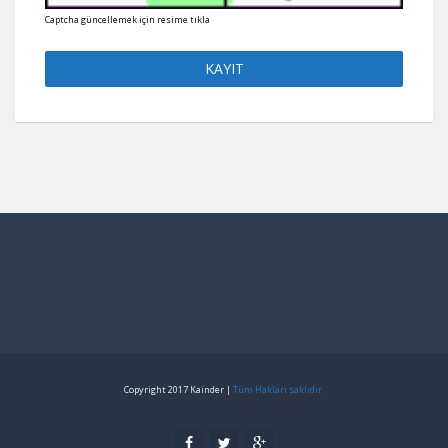
Captcha güncellemek için resime tıkla
Copyright 2017 Kainder |
Tüm Hakları saklıdır.