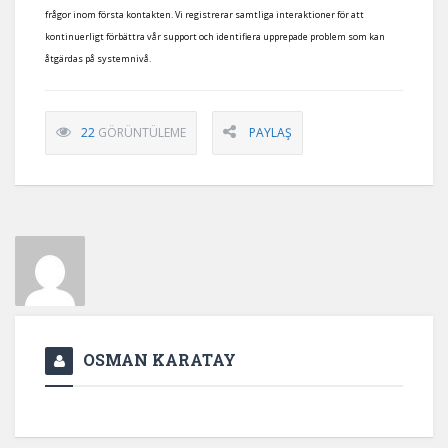
frågor inom första kontakten. Vi registrerar samtliga interaktioner för att
kontinuerligt förbättra vår support och identifiera upprepade problem som kan
åtgärdas på systemnivå.
22
GÖRÜNTÜLEME
PAYLAŞ
OSMAN KARATAY