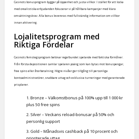
Casinots bonusprogram bygger på öppenhet och justa villkor. I stället för att locka
med orealistiska erbjudanden fokuserar vi på hållbara kampanjer med klara
omsättningskrav. Alla bonus levereras med fullständig information om villkor
innan aktivering.
Lojalitetsprogram med
Riktiga Fördelar
Casinots femstegsprogram belönar regelbundet spelande med faktiska förmåner.
Från första depositionen samlar spelaren poäng som kan bytas mot bonuspengar,
free spins eller återbetalning. Högre nivåer ger tillgång till personliga
kontoadministratörer, snabbare uttag och exklusiva turneringar med garanterade
prisplaner.
Bronze – Välkomstbonus på 100% upp till 1 000 kr
plus 50 free spins
Silver – Veckans reload-bonusar på 50% och
personlig support
Gold – Månadsvis cashback på 10 procent och
prioriterade uttag