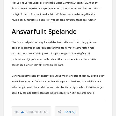
Flax Casino verkar under tillstånd från Malta Gaming Authority (MGA), en av
Europas mest respekterade spelregulatorer. Licensnumret verifieras och visas
tydligt i footern på casinots webbplats. MGA-licensen innebär regelbundna
revisioner av fairplay, ekonomisk trygghet och ansvarstagande spelrutiner.
Ansvarfullt Spelande
Flax Casino erbjuder verktyg för självkontroll inklusive insättningsgränser,
sessionstidbegränsningar och utestängningsalternativ. Samarbeten med
organisationer som Stödlinjen och Spelpaus.se ger spelare tillgång till
professionell hjälp vid eventuella behov. Alla konto kan när som helst sätta
personliga gränser som aktiveras omedelbart.
Genom att kombinera ett enormt spelutbud med transparent kommunikation och
användarorienterad funktionalitet har vi skapat en plattform där spelglädje och
säkerhet går hand i hand. Vårt team arbetar kontinuerligt med att förbättra varje
aspekt av casinoupplevelsen baserat på feedback från vårt spelarsamhälle.
42
GÖRÜNTÜLEME
PAYLAŞ