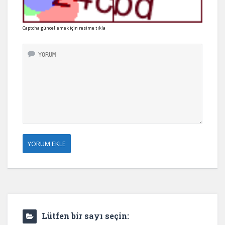
Captcha güncellemek için resime tıkla
Lütfen bir sayı seçin: