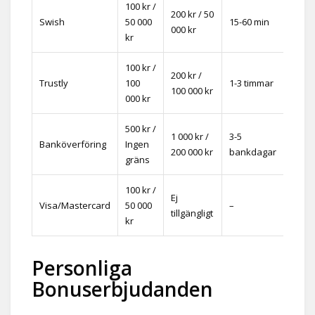
100 kr /
200 kr / 50
Swish
50 000
15-60 min
000 kr
kr
100 kr /
200 kr /
Trustly
100
1-3 timmar
100 000 kr
000 kr
500 kr /
1 000 kr /
3-5
Banköverföring
Ingen
200 000 kr
bankdagar
gräns
100 kr /
Ej
Visa/Mastercard
50 000
–
tillgängligt
kr
Personliga
Bonuserbjudanden