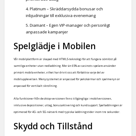
Platinum – Skräddarsydda bonusar och
inbjudningar till exklusiva evenemang
Diamant – Egen VIP-manager och personligt
anpassade kampanjer
Spelglädje i Mobilen
Vår mobilplattform är skapad med HTML5-teknologi för att fungera sömlöst på
samtliga enheter utan nedladdning. Mer än 65% av casinots spelare använder
primärt mobila enheter, vilket har drivit oss att förbättra varje del av
mobilupplevelsen. Menysystemet är anpassad för pekskärmar och spelmenyn är
anpassad för vertikalt skrollning.
Alla funktioner från desktop-versionen finns tillgängliga i mobilversionen,
inklusive depositioner, uttag, bonusaktivering och kundsupport. Spelladdningen är
optimerad för 4G- och 5G-nätverk med typiska laddningstider inom tre sekunder.
Skydd och Tillstånd