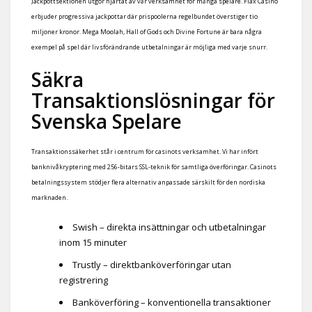
Jackpottsektionen utgör hjärtat av vår verksamhet för många spelare. Flax Casino
erbjuder progressiva jackpottar där prispoolerna regelbundet överstiger tio
miljoner kronor. Mega Moolah, Hall of Gods och Divine Fortune är bara några
exempel på spel där livsförändrande utbetalningar är möjliga med varje snurr.
Säkra
Transaktionslösningar för
Svenska Spelare
Transaktionssäkerhet står i centrum för casinots verksamhet. Vi har infört
banknivåkryptering med 256-bitars SSL-teknik för samtliga överföringar. Casinots
betalningssystem stödjer flera alternativ anpassade särskilt för den nordiska
marknaden.
Swish – direkta insättningar och utbetalningar
inom 15 minuter
Trustly – direktbanköverföringar utan
registrering
Banköverföring – konventionella transaktioner