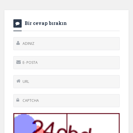
Bir cevap bırakın