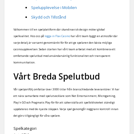
Spelupplevelse i Mobilen
Skydd och Tillstånd
Välkommen till en spelplattform där skandinavisk design möter global
spelkvalitet. Hos oss på
logga in Flax Casino
har vårt team byggt en atmosfär där
varje detalj är varsamt genomtänkt för för att ge spelaren den bästa möjliga
casinoupplevelsen. Sedan starten har vårt team arbetat med att kombinera ett
omfattande spelutbud med användarvänlig funktionalitet och transparent
kommunikation.
Vårt Breda Spelutbud
Vår spelportfölj omfattar över 3 000 titlar från branschledande leverantörer. Vi har
ett nära samarbete med spelutvecklare som Net Entertainment, Microgaming,
Play’n GO och Pragmatic Play för för att säkerställa att spelbiblioteket ständigt
uppdateras med de nyaste släppen. Varje spel genomgår noggrann kontroll innan
det görs tillgängligt för våra spelare.
Spelkategori