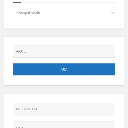
Lütfen
bir
sayı
seçin: