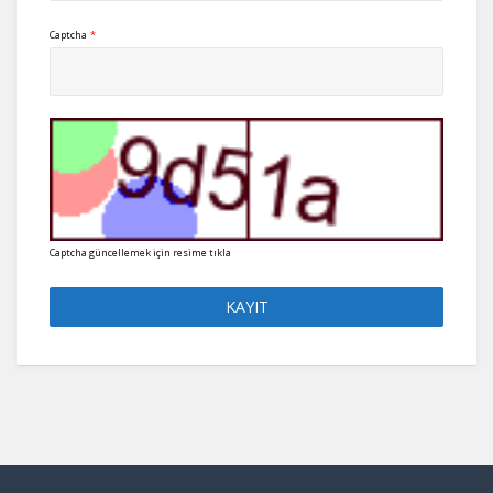
Captcha
*
Captcha güncellemek için resime tıkla