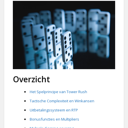
Overzicht
Het Spelprincipe van Tower Rush
Tactische Complexiteit en Winkansen
Uitbetalingssysteem en RTP
Bonusfuncties en Multipliers