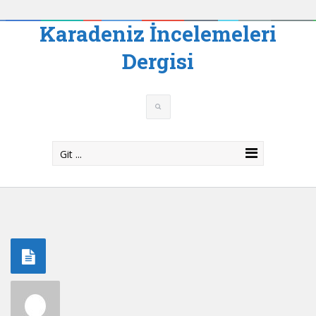
Karadeniz İncelemeleri
Dergisi
Git ...