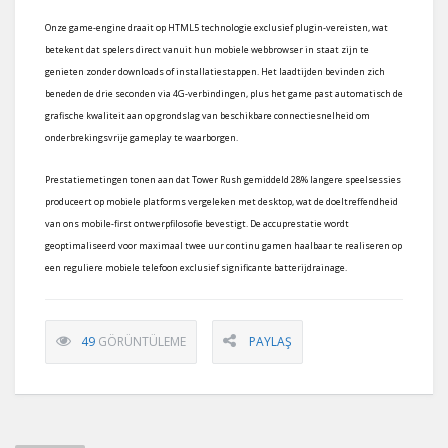
Onze game-engine draait op HTML5 technologie exclusief plugin-vereisten, wat
betekent dat spelers direct vanuit hun mobiele webbrowser in staat zijn te
genieten zonder downloads of installatiestappen. Het laadtijden bevinden zich
beneden de drie seconden via 4G-verbindingen, plus het game past automatisch de
grafische kwaliteit aan op grondslag van beschikbare connectiesnelheid om
onderbrekingsvrije gameplay te waarborgen.
Prestatiemetingen tonen aan dat Tower Rush gemiddeld 28% langere speelsessies
produceert op mobiele platforms vergeleken met desktop, wat de doeltreffendheid
van ons mobile-first ontwerpfilosofie bevestigt. De accuprestatie wordt
geoptimaliseerd voor maximaal twee uur continu gamen haalbaar te realiseren op
een reguliere mobiele telefoon exclusief significante batterijdrainage.
49
GÖRÜNTÜLEME
PAYLAŞ