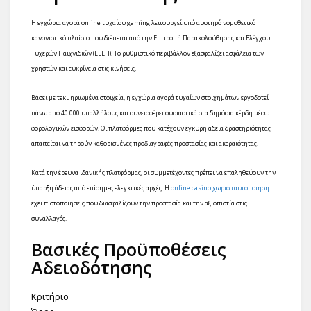
Η εγχώρια αγορά online τυχαίου gaming λειτουργεί υπό αυστηρό νομοθετικό
κανονιστικό πλαίσιο που διέπεται από την Επιτροπή Παρακολούθησης και Ελέγχου
Τυχερών Παιχνιδιών (ΕΕΕΠ). Το ρυθμιστικό περιβάλλον εξασφαλίζει ασφάλεια των
χρηστών και ευκρίνεια στις κινήσεις.
Βάσει με τεκμηριωμένα στοιχεία, η εγχώρια αγορά τυχαίων στοιχημάτων εργοδοτεί
πάνω από 40.000 υπαλλήλους και συνεισφέρει ουσιαστικά στα δημόσια κέρδη μέσω
φορολογικών εισφορών. Οι πλατφόρμες που κατέχουν έγκυρη άδεια δραστηριότητας
απαιτείται να τηρούν καθορισμένες προδιαγραφές προστασίας και ακεραιότητας.
Κατά την έρευνα ιδανικής πλατφόρμας, οι συμμετέχοντες πρέπει να επαληθεύουν την
ύπαρξη άδειας από επίσημες ελεγκτικές αρχές. Η
online casino χωρισ ταυτοποιηση
έχει πιστοποιήσεις που διασφαλίζουν την προστασία και την αξιοπιστία στις
συναλλαγές.
Βασικές Προϋποθέσεις
Αδειοδότησης
Κριτήριο