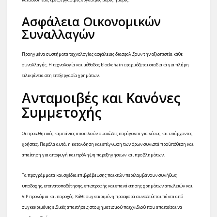
Ασφάλεια Οικονομικών
Συναλλαγών
Προηγμένα συστήματα τεχνολογίας ασφάλειας διασφαλίζουν την αξιοπιστία κάθε
συναλλαγής. Η τεχνολογία και μέθοδος blockchain εφαρμόζεται σταδιακά για πλήρη
ειλικρίνεια στη επεξεργασία χρημάτων.
Ανταμοιβές και Κανόνες
Συμμετοχής
Οι προωθητικές καμπάνιες αποτελούν ουσιώδες παράγοντα για νέους και υπάρχοντες
χρήστες. Παρόλα αυτά, η κατανόηση και επίγνωση των όρων συνιστά προϋπόθεση και
απαίτηση για αποφυγή και πρόληψη παρεξηγήσεων και προβλημάτων.
Τα προγράμματα και σχέδια επιβράβευσης παικτών περιλαμβάνουν συνήθως
υποδοχής, επανατοποθέτησης, επιστροφής και επανάκτησης χρημάτων απωλειών και
VIP προνόμια και παροχές. Κάθε συγκεκριμένη προσφορά συνοδεύεται πάντα από
συγκεκριμένες ειδικές απαιτήσεις στοιχηματισμού παιχνιδιού που απαιτείται να