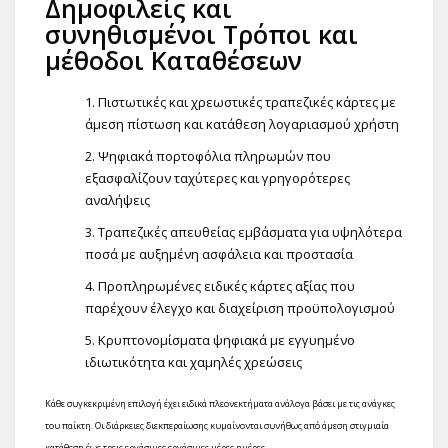
Δημοφιλείς και
συνηθισμένοι Τρόποι και
μέθοδοι Καταθέσεων
Πιστωτικές και χρεωστικές τραπεζικές κάρτες με
άμεση πίστωση και κατάθεση λογαριασμού χρήστη
Ψηφιακά πορτοφόλια πληρωμών που
εξασφαλίζουν ταχύτερες και γρηγορότερες
αναλήψεις
Τραπεζικές απευθείας εμβάσματα για υψηλότερα
ποσά με αυξημένη ασφάλεια και προστασία
Προπληρωμένες ειδικές κάρτες αξίας που
παρέχουν έλεγχο και διαχείριση προϋπολογισμού
Κρυπτονομίσματα ψηφιακά με εγγυημένο
ιδιωτικότητα και χαμηλές χρεώσεις
Κάθε συγκεκριμένη επιλογή έχει ειδικά πλεονεκτήματα ανάλογα βάσει με τις ανάγκες
του παίκτη. Οι διάρκειες διεκπεραίωσης κυμαίνονται συνήθως από άμεση στιγμιαία
κατάθεση έως τρεις εργάσιμες εργάσιμες μέρες ημέρες.