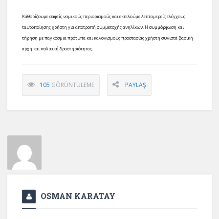
Καθορίζουμε σαφείς νομικούς περιορισμούς και εκτελούμε λεπτομερείς ελέγχους
ταυτοποίησης χρήστη για αποτροπή συμμετοχής ανηλίκων. Η συμμόρφωση και
τήρηση με παγκόσμια πρότυπα και κανονισμούς προστασίας χρήστη συνιστά βασική
αρχή και πολιτική δραστηριότητας.
105
GÖRÜNTÜLEME
PAYLAŞ
OSMAN KARATAY