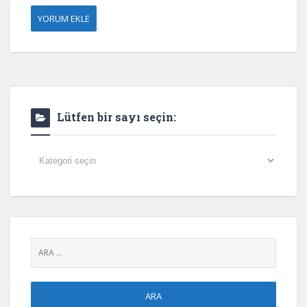
Lütfen bir sayı seçin:
Lütfen
bir
sayı
seçin: