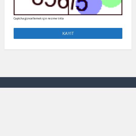
Captcha güncellemek için resime tıkla
Copyright 2017 Kainder |
Tüm Hakları saklıdır.