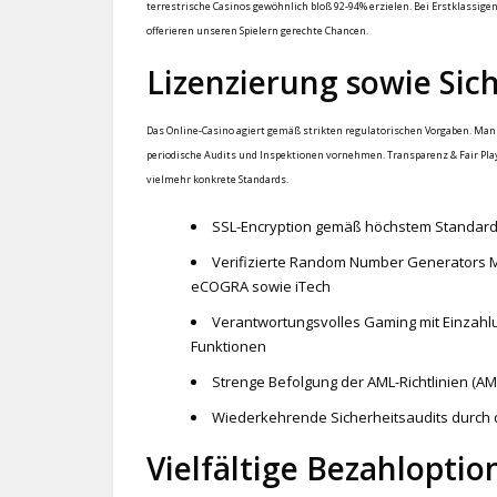
terrestrische Casinos gewöhnlich bloß 92-94% erzielen. Bei Erstklassig
offerieren unseren Spielern gerechte Chancen.
Lizenzierung sowie Sic
Das Online-Casino agiert gemäß strikten regulatorischen Vorgaben. Man 
periodische Audits und Inspektionen vornehmen. Transparenz & Fair Pla
vielmehr konkrete Standards.
SSL-Encryption gemäß höchstem Standard 
Verifizierte Random Number Generators 
eCOGRA sowie iTech
Verantwortungsvolles Gaming mit Einzahl
Funktionen
Strenge Befolgung der AML-Richtlinien (
Wiederkehrende Sicherheitsaudits durch dr
Vielfältige Bezahloptio