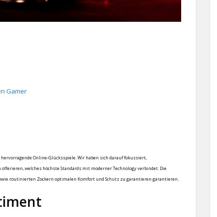
hen Gamer
r hervorragende Online-Glücksspiele. Wir haben sich darauf fokussiert,
offerieren, welches höchste Standards mit moderner Technology verbindet. Die
sowie routinierten Zockern optimalen Komfort und Schutz zu garantieren garantieren.
rtiment