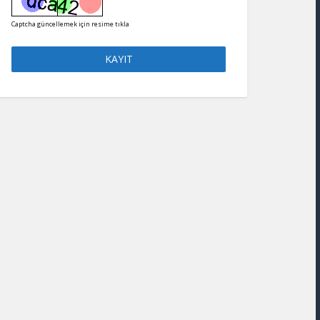
Captcha güncellemek için resime tıkla