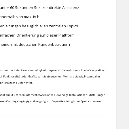
 unter 60 Sekunden Sek. zur direkte Assistenz
innerhalb von max. IV h
 Anleitungen bezüglich allen zentralen Topics
einfachen Orientierung auf dieser Plattform
 Themen mit deutschen Kundenbetreuern
ist mit höchster Gewissenhaftigkeit umgesetzt. Die reaktionsschnelle Spielplattform
ch Funktionalität oder Grafikqualität einzugehen. Mehr als siebzig Prozent aller
ik folglich ausgerichtet.
ment direkt über den Internetbrowser, ohne aufwendige Installationen. Mitteilungen
enes Gaming eingängig und vergnüglich. Exquisites Königliches Spielcasino vereint