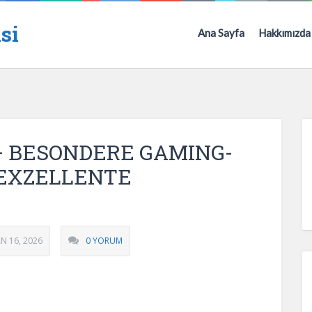
si
Ana Sayfa
Hakkımızda
 – BESONDERE GAMING-
EXZELLENTE
N 16, 2026
0 YORUM