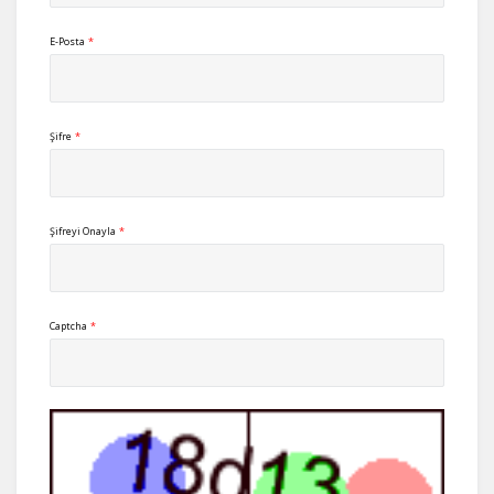
E-Posta
*
Şifre
*
Şifreyi Onayla
*
Captcha
*