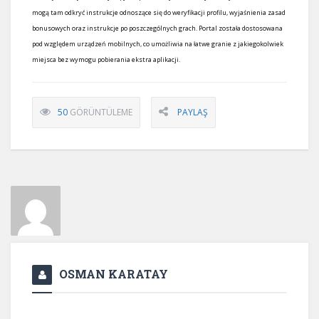
mogą tam odkryć instrukcje odnoszące się do weryfikacji profilu, wyjaśnienia zasad
bonusowych oraz instrukcje po poszczególnych grach. Portal została dostosowana
pod względem urządzeń mobilnych, co umożliwia na łatwe granie z jakiegokolwiek
miejsca bez wymogu pobierania ekstra aplikacji.
50
GÖRÜNTÜLEME
PAYLAŞ
OSMAN KARATAY