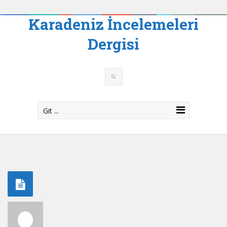
Karadeniz İncelemeleri
Dergisi
Git ...