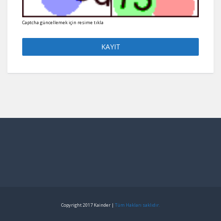
Captcha güncellemek için resime tıkla
Copyright 2017 Kainder |
Tüm Hakları saklıdır.