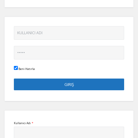
Beni Hatırla
Kullanıcı Adı
*