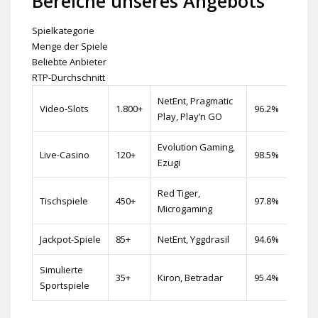
Bereiche unseres Angebots
Spielkategorie
Menge der Spiele
Beliebte Anbieter
RTP-Durchschnitt
NetEnt, Pragmatic
Video-Slots
1.800+
96.2%
Play, Play’n GO
Evolution Gaming,
Live-Casino
120+
98.5%
Ezugi
Red Tiger,
Tischspiele
450+
97.8%
Microgaming
Jackpot-Spiele
85+
NetEnt, Yggdrasil
94.6%
Simulierte
35+
Kiron, Betradar
95.4%
Sportspiele