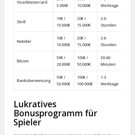
Visa/Mastercard
5.000€
10.000€
Werktage
10€ /
20€ /
2-6
Skrill
10.000€
15.000€
Stunden
10€ /
20€ /
2-6
Neteller
10.000€
15.000€
Stunden
50€ /
100€ /
30-60
Bitcoin
20.000€
50.000€
Minuten
50€ /
100€ /
1-3
Banküberweisung
50.000€
100.000€
Werktage
Lukratives
Bonusprogramm für
Spieler