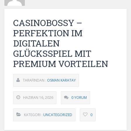
CASINOBOSSY –
PERFEKTION IM
DIGITALEN
GLÜCKSSPIEL MIT
PREMIUM VORTEILEN
TARAFINDAN :
OSMAN KARATAY
HAZIRAN 16, 2026
0 YORUM
KATEGORI :
UNCATEGORIZED
0