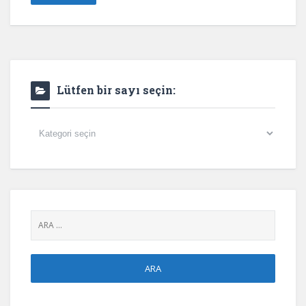
Lütfen bir sayı seçin:
Lütfen
bir
sayı
seçin: