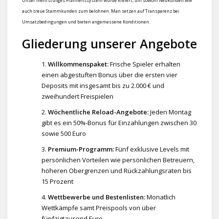
Unser mehrstufiges Prämienssystem wurde kreiert, um sowohl Neukunden wie
auch treue Stammkunden zum belohnen. Man setzen auf Transparenz bei
Umsatzbedingungen und bieten angemessene Konditionen.
Gliederung unserer Angebote
Willkommenspaket:
Frische Spieler erhalten
einen abgestuften Bonus über die ersten vier
Deposits mit insgesamt bis zu 2.000 € und
zweihundert Freispielen
Wöchentliche Reload-Angebote:
Jeden Montag
gibt es ein 50%-Bonus für Einzahlungen zwischen 30
sowie 500 Euro
Premium-Programm:
Fünf exklusive Levels mit
persönlichen Vorteilen wie persönlichen Betreuern,
höheren Obergrenzen und Rückzahlungsraten bis
15 Prozent
Wettbewerbe und Bestenlisten:
Monatlich
Wettkämpfe samt Preispools von über
fünfzigtausend Euro