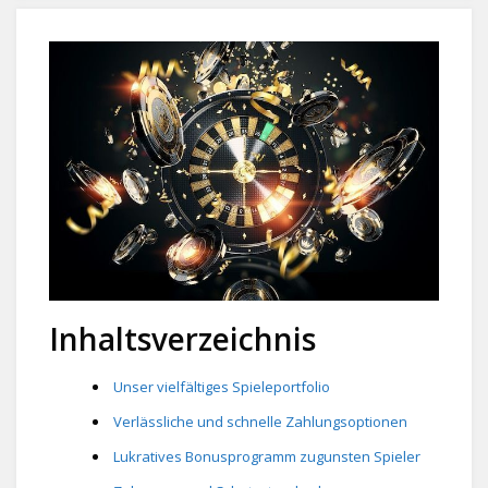
Inhaltsverzeichnis
Unser vielfältiges Spieleportfolio
Verlässliche und schnelle Zahlungsoptionen
Lukratives Bonusprogramm zugunsten Spieler