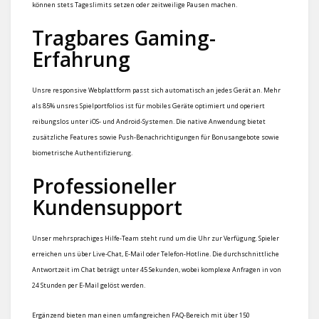
können stets Tageslimits setzen oder zeitweilige Pausen machen.
Tragbares Gaming-
Erfahrung
Unsre responsive Webplattform passt sich automatisch an jedes Gerät an. Mehr
als 85% unsres Spielportfolios ist für mobiles Geräte optimiert und operiert
reibungslos unter iOS- und Android-Systemen. Die native Anwendung bietet
zusätzliche Features sowie Push-Benachrichtigungen für Bonusangebote sowie
biometrische Authentifizierung.
Professioneller
Kundensupport
Unser mehrsprachiges Hilfe-Team steht rund um die Uhr zur Verfügung. Spieler
erreichen uns über Live-Chat, E-Mail oder Telefon-Hotline. Die durchschnittliche
Antwortzeit im Chat beträgt unter 45 Sekunden, wobei komplexe Anfragen in von
24 Stunden per E-Mail gelöst werden.
Ergänzend bieten man einen umfangreichen FAQ-Bereich mit über 150