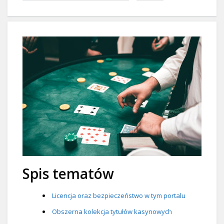
Spis tematów
Licencja oraz bezpieczeństwo w tym portalu
Obszerna kolekcja tytułów kasynowych