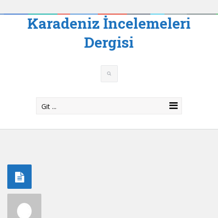
Karadeniz İncelemeleri
Dergisi
Git ...