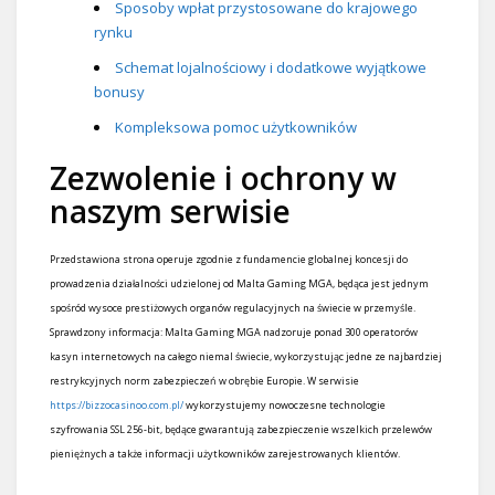
Sposoby wpłat przystosowane do krajowego
rynku
Schemat lojalnościowy i dodatkowe wyjątkowe
bonusy
Kompleksowa pomoc użytkowników
Zezwolenie i ochrony w
naszym serwisie
Przedstawiona strona operuje zgodnie z fundamencie globalnej koncesji do
prowadzenia działalności udzielonej od Malta Gaming MGA, będąca jest jednym
spośród wysoce prestiżowych organów regulacyjnych na świecie w przemyśle.
Sprawdzony informacja: Malta Gaming MGA nadzoruje ponad 300 operatorów
kasyn internetowych na całego niemal świecie, wykorzystując jedne ze najbardziej
restrykcyjnych norm zabezpieczeń w obrębie Europie. W serwisie
https://bizzocasinoo.com.pl/
wykorzystujemy nowoczesne technologie
szyfrowania SSL 256-bit, będące gwarantują zabezpieczenie wszelkich przelewów
pieniężnych a także informacji użytkowników zarejestrowanych klientów.