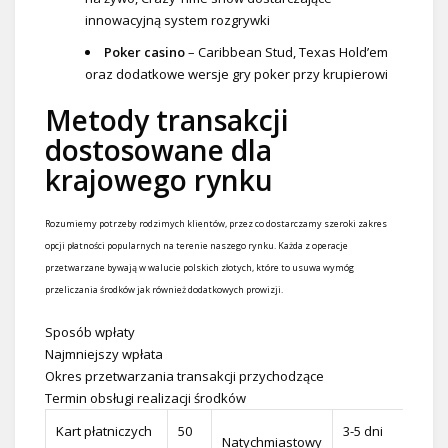
innowacyjną system rozgrywki
Poker casino
– Caribbean Stud, Texas Hold’em
oraz dodatkowe wersje gry poker przy krupierowi
Metody transakcji
dostosowane dla
krajowego rynku
Rozumiemy potrzeby rodzimych klientów, przez co dostarczamy szeroki zakres
opcji płatności popularnych na terenie naszego rynku. Każda z operacje
przetwarzane bywają w walucie polskich złotych, które to usuwa wymóg
przeliczania środków jak również dodatkowych prowizji.
Sposób wpłaty
Najmniejszy wpłata
Okres przetwarzania transakcji przychodzące
Termin obsługi realizacji środków
Kart płatniczych
50
3-5 dni
Natychmiastowy