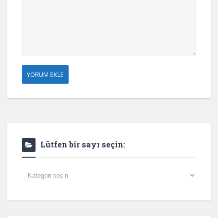
Lütfen bir sayı seçin:
Lütfen
bir
sayı
seçin: