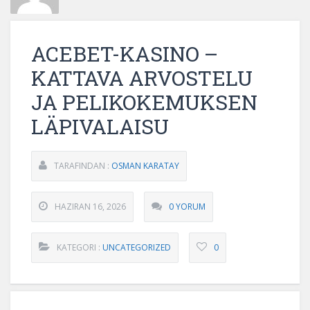
ACEBET-KASINO –
KATTAVA ARVOSTELU
JA PELIKOKEMUKSEN
LÄPIVALAISU
TARAFINDAN :
OSMAN KARATAY
HAZIRAN 16, 2026
0 YORUM
KATEGORI :
UNCATEGORIZED
0