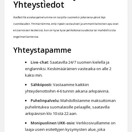
Yhteystiedot
AceBetillä asiakaspalvelumme on tarjolla suomeksi jokaisena päivä läpi
vuorokauden. Ymmärrämme, että ripeät vastaukset ja ammattitaitoinen apu ovat
ensiarvoisen keskeisiä, kun on kyse kyse pelikokonaisuudesta tai mahdollisista
ongelmatilanteista.
Yhteystapamme
Live-chat:
Saatavilla 24/7 suomen kielellä ja
englanniksi. Keskimääräinen vasteaika on alle 2
kaksi min.
Sähköposti:
Vastaamme kaikkiin
yhteydenottoihin 4-6 tunnin aikana arkipäivinä.
Puhelinpalvelu:
Mahdollistamme maksuttoman
puhelintukea suomalaisille pelaajille, saatavilla
arkipäivisin klo 10:stä 22:aan.
Monipuolinen UKK-osio:
Verkkosivuillamme on
laaja usein esitettyjen kysymysten alue, joka