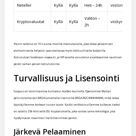
Neteller
Kyllä
Kyllä
Heti – 24h
viistonni/kk
Välitön –
Kryptovaluutat
Kyllä
Kyllä
viiskymppiton
2h
Pienin talletus on 10:n euroa monilla maksutavoilla, joka tekee pelaamisen
aloittamisesta helposti saavutettavaa myös kohtuullisella budjetilla.
Kotiutukset hoidetaan nopeasti, ja VIP-tasolla varustetut asiakkaamme nauttivat
peräti saman päivän kotiutuksista.
Turvallisuus ja Lisensointi
Suojaus on toimintamme kulmakivi AceBet-kasinolla. Operoimme Maltan
peliviranomaisen (MGA) antamalla lisenssillä (MGA/B2C/###/####), mikä takaa
käyttäjillemme korkean turvan tason. Kaikki verkkosivuillamme kulkevat tiedot
on salattu 256-bittisellä SSL-kryptatuksella, joka vastaa sama teknologia, jota
hyödyntävät maailman merkittävimmät pankit.
Järkevä Pelaaminen