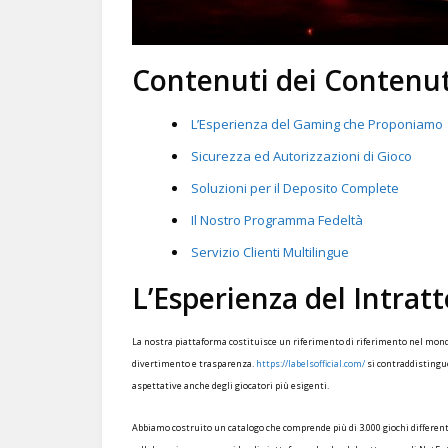
Contenuti dei Contenut
L’Esperienza del Gaming che Proponiamo
Sicurezza ed Autorizzazioni di Gioco
Soluzioni per il Deposito Complete
Il Nostro Programma Fedeltà
Servizio Clienti Multilingue
L’Esperienza del Intra
La nostra piattaforma costituisce un riferimento di riferimento nel mon
divertimento e trasparenza.
https://labelsofficial.com/
si contraddistingue
aspettative anche degli giocatori più esigenti.
Abbiamo costruito un catalogo che comprende più di 3.000 giochi differenti,