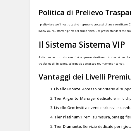
Politica di Prelievo Trasp
I prelievi presso il nostro casinò rispettano processi chiare e certifica
(Know Your Customer) prima del primo ritiro, una prassi standard che protegg
Il Sistema Sistema VIP
Abbiamo creato un sistema di ricompense strutturato in diversi tier che 
trasformabili in bonus, spin gratis o accesso a tournament riservati.
Vantaggi dei Livelli Prem
Livello Bronze:
Accesso prioritario al suppo
Tier Argento:
Manager dedicato e limiti di
Livello Oro:
Inviti a eventi esclusivi e cash
Tier Platinum:
Premi su misura, omaggi fisic
Tier Diamante:
Servizio dedicato per i gio