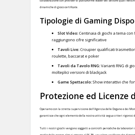
collaborazione con provider di piattaforme leader del settore quali NetE
dinamiche di gioco certificate.
Tipologie di Gaming Dispon
Slot Video:
Centinaia di giochi a tema con 
raggiungono cifre significative
Tavoli Live:
Croupier qualificati trasmetto
roulette, baccarat e poker
Tavoli da Tavolo RNG:
Varianti RNG di gio
molteplici versioni di blackjack
Game Spettacolo:
Show interattivi che fo
Protezione ed Licenze d
Operiamo con la stretta supervisione dell’Agenzia delle Dogane e dei Monop
garantisce che ogni elemento della nostra attività segua criteri rigorosi di
Tutti i nostri giochi vengono soggetti a controlli periodiche da laboratori 
medio delle nostre slot si attesta al 96,3%, un valore verificato che dim