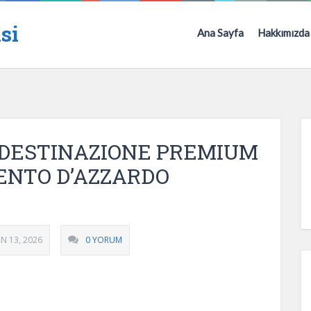
si
Ana Sayfa
Hakkımızda
 DESTINAZIONE PREMIUM
ENTO D’AZZARDO
N 13, 2026
0 YORUM