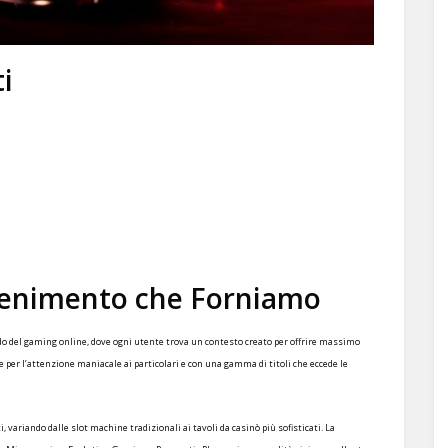
i
ttenimento che Forniamo
do del gaming online, dove ogni utente trova un contesto creato per offrire massimo
 per l’attenzione maniacale ai particolari e con una gamma di titoli che eccede le
 variando dalle slot machine tradizionali ai tavoli da casinò più sofisticati. La