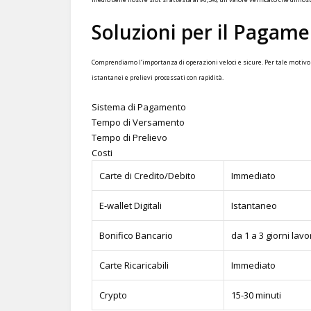
Soluzioni per il Pagame
Comprendiamo l’importanza di operazioni veloci e sicure. Per tale mot
istantanei e prelievi processati con rapidità.
Sistema di Pagamento
Tempo di Versamento
Tempo di Prelievo
Costi
Carte di Credito/Debito
Immediato
E-wallet Digitali
Istantaneo
Bonifico Bancario
da 1 a 3 giorni lavo
Carte Ricaricabili
Immediato
Crypto
15-30 minuti