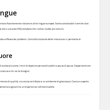
lingue
arlano fluentemente italiano e altre lingue europee. Siamo contattabili tramite chat
due ore e una area FAQ completa che risolve i dubbi più comuni.
pida e efficace dei problemi. Controllo costante delle interazioni ci permette di
uore
 autoesclusione, limiti di deposito personalizzabili e pause di pausa. Cooperiamo con
sistenza a chi ne ha bisogno.
imento di qualità, sicurezza certificata e un ambiente di gioco equo. Ciascun aspetto
spettative e garantire un’esperienza indimenticabile.