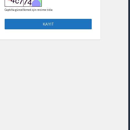
Captcha güncellemek için resime tıkla