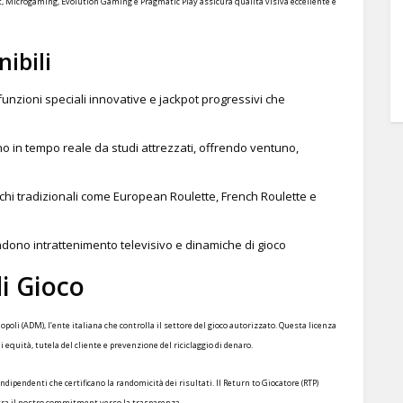
nt, Microgaming, Evolution Gaming e Pragmatic Play assicura qualità visiva eccellente e
ibili
funzioni speciali innovative e jackpot progressivi che
no in tempo reale da studi attrezzati, offrendo ventuno,
chi tradizionali come European Roulette, French Roulette e
ndono intrattenimento televisivo e dinamiche di gioco
i Gioco
oli (ADM), l’ente italiana che controlla il settore del gioco autorizzato. Questa licenza
 equità, tutela del cliente e prevenzione del riciclaggio di denaro.
indipendenti che certificano la randomicità dei risultati. Il Return to Giocatore (RTP)
ostra il nostro commitment verso la trasparenza.