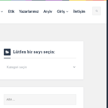
Etik
Yazarlarımız
Arşiv
Giriş
İletişim
Lütfen bir sayı seçin:
Lütfen
bir
sayı
seçin: