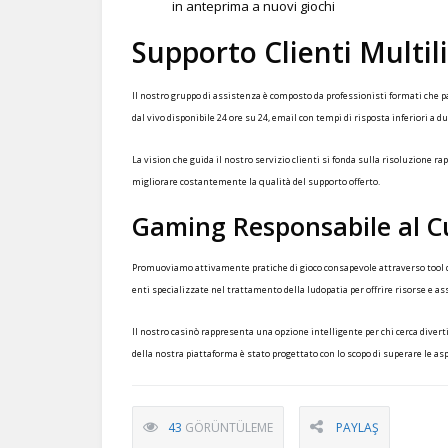
in anteprima a nuovi giochi
Supporto Clienti Multi
Il nostro gruppo di assistenza è composto da professionisti formati che p
dal vivo disponibile 24 ore su 24, email con tempi di risposta inferiori a 
La vision che guida il nostro servizio clienti si fonda sulla risoluzione ra
migliorare costantemente la qualità del supporto offerto.
Gaming Responsabile al C
Promuoviamo attivamente pratiche di gioco consapevole attraverso tool di
enti specializzate nel trattamento della ludopatia per offrire risorse e as
Il nostro casinò rappresenta una opzione intelligente per chi cerca divert
della nostra piattaforma è stato progettato con lo scopo di superare le a
43
GÖRÜNTÜLEME
PAYLAŞ