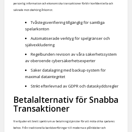
personlig information och ekonomiska transaktioner förblir konfidentiella och
säkrade mot obehörig åtkomst.
Tvåstegsverifiering tillgänglig för samtliga
spelarkonton
Automatiserade verktyg för spelgränser och
självexkludering
Regelbunden revision av våra säkerhetssystem
av oberoende cybersäkerhetsexperter
Säker datalagring med backup-system för
maximal dataintegritet
Strikt efterlevnad av GDPR och dataskyddsregler
Betalalternativ för Snabba
Transaktioner
Vi erbjuder ett brett spektrum av betalningstjänster för att möta olika spelares
behov. Från traditionella banköverföringar till moderna e-plånböcker och