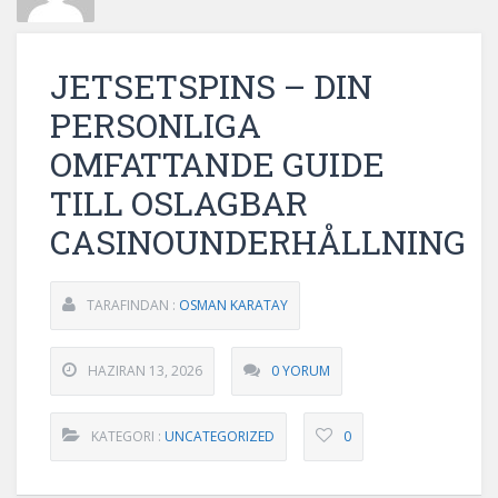
JETSETSPINS – DIN
PERSONLIGA
OMFATTANDE GUIDE
TILL OSLAGBAR
CASINOUNDERHÅLLNING
TARAFINDAN :
OSMAN KARATAY
HAZIRAN 13, 2026
0 YORUM
KATEGORI :
UNCATEGORIZED
0