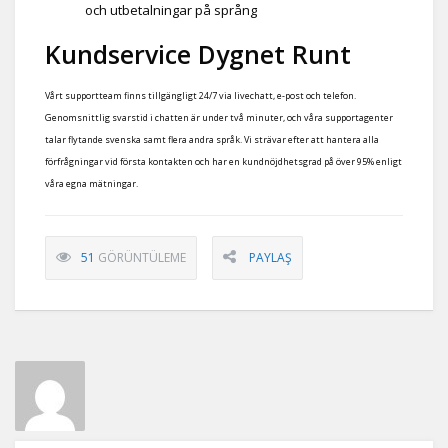
och utbetalningar på språng
Kundservice Dygnet Runt
Vårt supportteam finns tillgängligt 24/7 via livechatt, e-post och telefon.
Genomsnittlig svarstid i chatten är under två minuter, och våra supportagenter
talar flytande svenska samt flera andra språk. Vi strävar efter att hantera alla
förfrågningar vid första kontakten och har en kundnöjdhetsgrad på över 95% enligt
våra egna mätningar.
51
GÖRÜNTÜLEME
PAYLAŞ