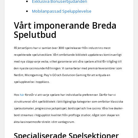
Exklusiva Bonuserbjudanden
Mobilanpassad Spelupplevelse
Vårt imponerande Breda
Spelutbud
På JetsetSpins har vi samlat över 3000 spelreleaser från industrins mest
respekterade spelutvecklare. Vårt omfattande bibliotek uppdateras kontinuerligt
med nya släpp varje vecka, vilket garanterar att våra spelare alltid får tillgång till
den nyaste casinounderhållningen. Vi samarbetar med premiärleverantörer som
NetEnt, Microgaming, Play’n GO och Evolution Gaming för att erbjuda en
spelupplevelse i toppklass.
Hos
här
förstår vi att varje spelare har individuella preferenser. Därför har vi
strukturerat vårt spelbibliotek i lättillgängliga kategorier som omfattar klassiska
spelautomater, progressiva jackpotspel, bordsspel och live casino. Våra live dealer-
bord streamas i högupplöst kvalitet från proffsiga studior, något som skapar en
äkta kasinoatmosfer direkt i ditt vardagsrum.
Specialiserade Spelsektioner