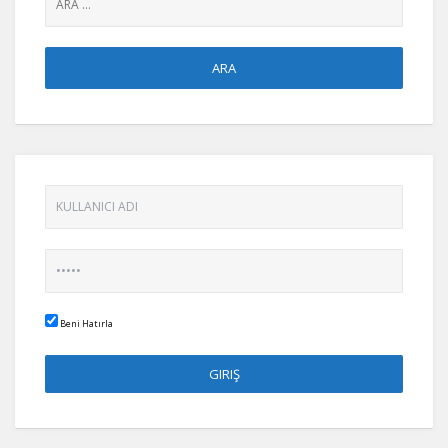
Beni Hatırla