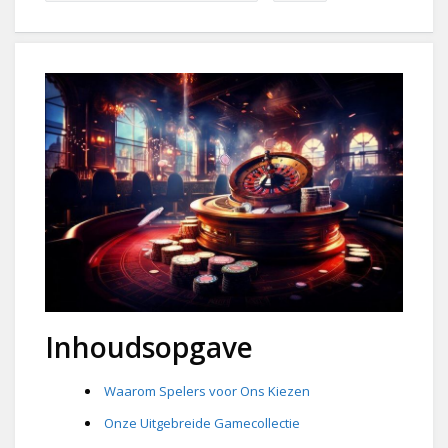
Inhoudsopgave
Waarom Spelers voor Ons Kiezen
Onze Uitgebreide Gamecollectie