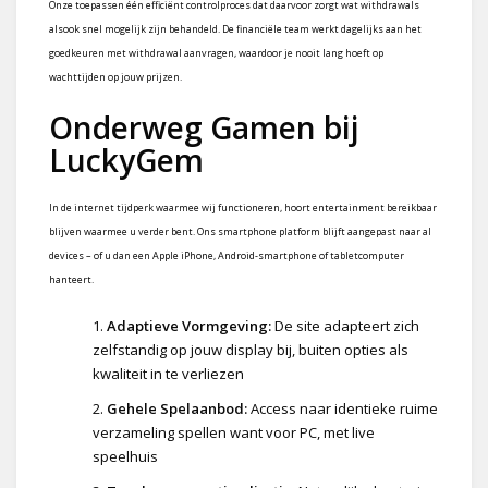
Onze toepassen één efficiënt controlproces dat daarvoor zorgt wat withdrawals
alsook snel mogelijk zijn behandeld. De financiële team werkt dagelijks aan het
goedkeuren met withdrawal aanvragen, waardoor je nooit lang hoeft op
wachttijden op jouw prijzen.
Onderweg Gamen bij
LuckyGem
In de internet tijdperk waarmee wij functioneren, hoort entertainment bereikbaar
blijven waarmee u verder bent. Ons smartphone platform blijft aangepast naar al
devices – of u dan een Apple iPhone, Android-smartphone of tabletcomputer
hanteert.
Adaptieve Vormgeving:
De site adapteert zich
zelfstandig op jouw display bij, buiten opties als
kwaliteit in te verliezen
Gehele Spelaanbod:
Access naar identieke ruime
verzameling spellen want voor PC, met live
speelhuis