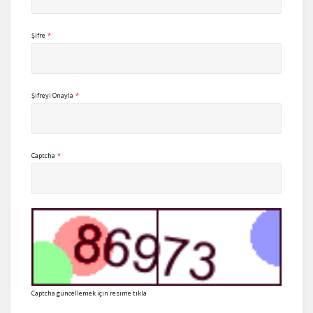
Şifre
*
Şifreyi Onayla
*
Captcha
*
Captcha güncellemek için resime tıkla