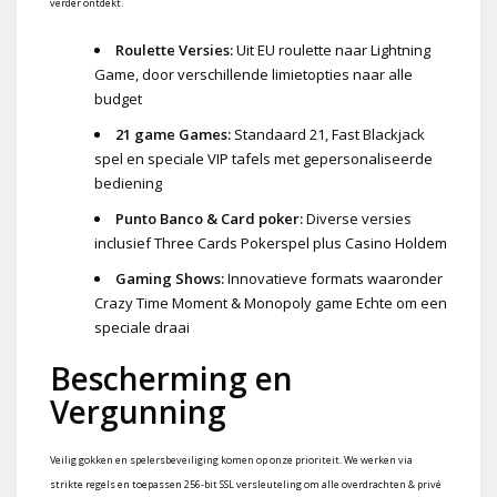
verder ontdekt.
Roulette Versies:
Uit EU roulette naar Lightning
Game, door verschillende limietopties naar alle
budget
21 game Games:
Standaard 21, Fast Blackjack
spel en speciale VIP tafels met gepersonaliseerde
bediening
Punto Banco & Card poker:
Diverse versies
inclusief Three Cards Pokerspel plus Casino Holdem
Gaming Shows:
Innovatieve formats waaronder
Crazy Time Moment & Monopoly game Echte om een
speciale draai
Bescherming en
Vergunning
Veilig gokken en spelersbeveiliging komen op onze prioriteit. We werken via
strikte regels en toepassen 256-bit SSL versleuteling om alle overdrachten & privé