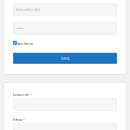
Beni Hatırla
Kullanıcı Adı
*
E-Posta
*