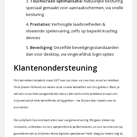
Touchscreen optimalisatie:
Natuurlijke besturing
speciaal gemaakt voor aanraakschermen, via snelle
besturing
Prestaties:
Verhoogde laadsnelheden &
vloeiende spelervaring, zelfs op beperkt krachtig
devices
Beveiliging:
Dezelfde beveiligingsstandaarden
dan voor desktop, via vingerafdruk login-opties
Klantenondersteuning
Ons betrokken helpdesk staat 24/7 voor jou klaar via live chat, email en telefoon.
Onze praten Hollands en weten onze unieke behoeften van ons gokkers. Want je
wel een issue hebt aangaande één bonus, één technische probleem ervaart als
hulp wenselijk hebt betreffende veilig gokken – we blijven daar steeds voor te
assisteren.
Op LuckyGem Casino draait alles naar uw game-ervaring. Wij gaan steken op
innovatie, uitbreiden uit ons spelportfolio & perfectioneren uit ons services om op
garanderen dat je altijd een beste digitale speelplezier hebt. Voeg jou heden nog bij