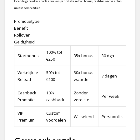
lopende gebruikers profiteren van periodieke reload bonus, cashback-acties plus
unieke competities.
Promotietype
Benefit
Rollover
Geldigheid
100% tot
Startbonus
35x bonus
30 dgn
€250
Wekelijkse
50% tot
30x bonus
7 dagen
Reload
€100
waarde
Cashback
10%
Zonder
Per week
Promotie
cashback
vereiste
VIP
Custom
Wisselend
Persoonlijk
Premium
voordelen