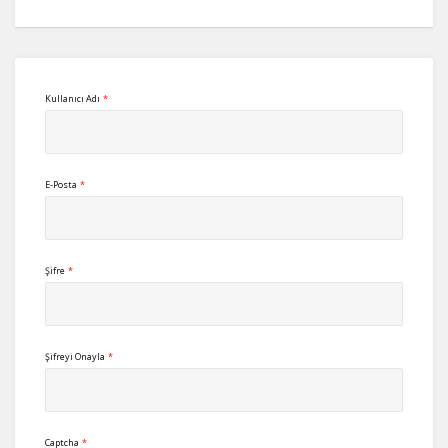
Kullanıcı Adı
*
E-Posta
*
Şifre
*
Şifreyi Onayla
*
Captcha
*