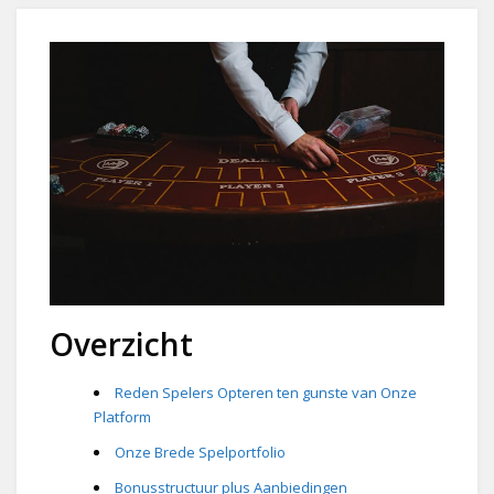
Overzicht
Reden Spelers Opteren ten gunste van Onze
Platform
Onze Brede Spelportfolio
Bonusstructuur plus Aanbiedingen