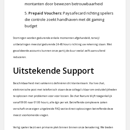
montanten door bewezen betrouwbaarheid
Prepaid Vouchers:
Paysafecard richting spelers
die controle zoekt handhaven met dit gaming
budget
Stortingen worden gedurende enkele momenten afgehandeld, terwijl
uitbetalingen meestal gedurende 24-48 hours richting uw rekening staan. Met
gevalideerde accounts kunnen onze partij de duur veelal zelfs aanvullend
reduceren.
Uitstekende Support
Beschikbaarheid met vakkennis definiëren dit klantenteam. Via live chat,
elektronische post met telefonisch staan deze collega’s klaar om onduidelijkheden
te oplossen met problemen voor voor lossen. De chat feature blijft toegankelijk
vanaf 09:00 naar 01:00 hours, alle dgn per wk. Betreffende complexere zaken
verschaft onze eigen uitgebreide FAQ sectie direct oplossingen betreffende deze
meest voorkomende vragen.
Veilig spelen bezit een primaire plek binnen binnen onze benadering. We bieden