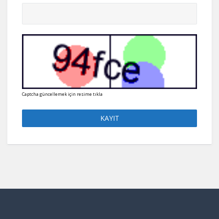
Captcha güncellemek için resime tıkla