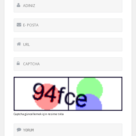
Captcha güncellemek için resime tıkla