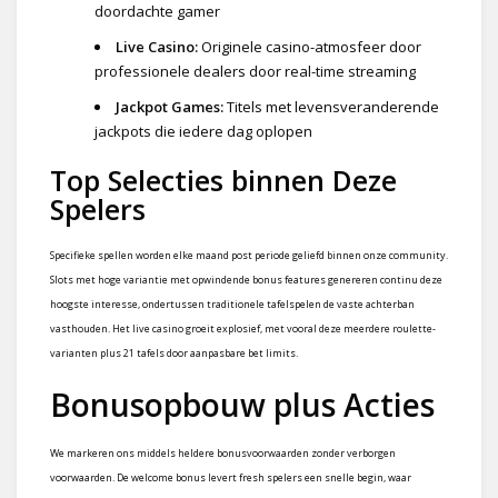
doordachte gamer
Live Casino:
Originele casino-atmosfeer door
professionele dealers door real-time streaming
Jackpot Games:
Titels met levensveranderende
jackpots die iedere dag oplopen
Top Selecties binnen Deze
Spelers
Specifieke spellen worden elke maand post periode geliefd binnen onze community.
Slots met hoge variantie met opwindende bonus features genereren continu deze
hoogste interesse, ondertussen traditionele tafelspelen de vaste achterban
vasthouden. Het live casino groeit explosief, met vooral deze meerdere roulette-
varianten plus 21 tafels door aanpasbare bet limits.
Bonusopbouw plus Acties
We markeren ons middels heldere bonusvoorwaarden zonder verborgen
voorwaarden. De welcome bonus levert fresh spelers een snelle begin, waar