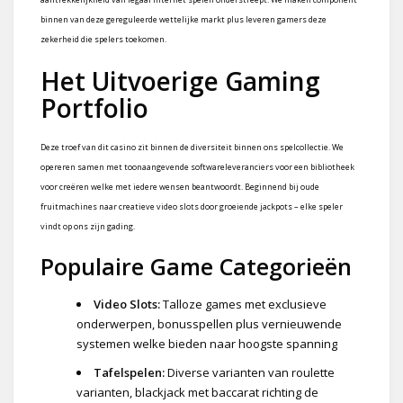
binnen van deze gereguleerde wettelijke markt plus leveren gamers deze
zekerheid die spelers toekomen.
Het Uitvoerige Gaming
Portfolio
Deze troef van dit casino zit binnen de diversiteit binnen ons spelcollectie. We
opereren samen met toonaangevende softwareleveranciers voor een bibliotheek
voor creëren welke met iedere wensen beantwoordt. Beginnend bij oude
fruitmachines naar creatieve video slots door groeiende jackpots – elke speler
vindt op ons zijn gading.
Populaire Game Categorieën
Video Slots:
Talloze games met exclusieve
onderwerpen, bonusspellen plus vernieuwende
systemen welke bieden naar hoogste spanning
Tafelspelen:
Diverse varianten van roulette
varianten, blackjack met baccarat richting de