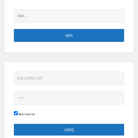
Beni Hatırla