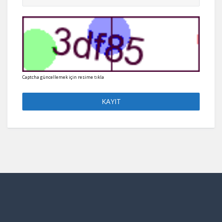
Captcha güncellemek için resime tıkla