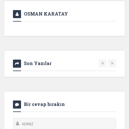
OSMAN KARATAY
Son Yazılar
Bir cevap bırakın