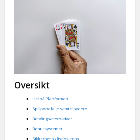
Oversikt
Hei på Plattformen
Spillportefølje samt tilbydere
Betalingsalternativer
Bonussystemet
Sikkerhet og lisensiering