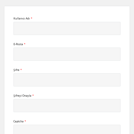
Kullanıcı Adı
*
E-Posta
*
Şifre
*
Şifreyi Onayla
*
Captcha
*