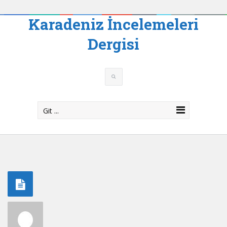
Karadeniz İncelemeleri
Dergisi
Git ...