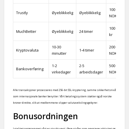
100
Trustly
Øyeblikkelig
Øyeblikkelig
NOK
100
MuchBetter
Øyeblikkelig
24 timer
kr
10-30
200
Kryptovaluta
1-4 timer
minutter
NOK
1-2
2-5
500
Bankoverføring
virkedager
arbeidsdager
NOK
Alle transaksjoner prosesseres med 256-bit SSL-kryptering, samme sikkerhetsnivå
som internasjonale banker benytter. Vårt betalingssystem støtter også norske
kroner direkte, slik at medlemmene slipper valutavekslingsgebyrer.
Bonusordningen
Lojalitetsprogrammet vårt er strukturert i flere nivåer som premierer aktivitet og