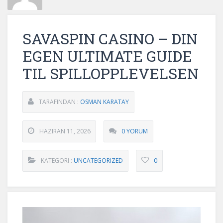
SAVASPIN CASINO – DIN
EGEN ULTIMATE GUIDE
TIL SPILLOPPLEVELSEN
TARAFINDAN :
OSMAN KARATAY
HAZIRAN 11, 2026
0 YORUM
KATEGORI :
UNCATEGORIZED
0