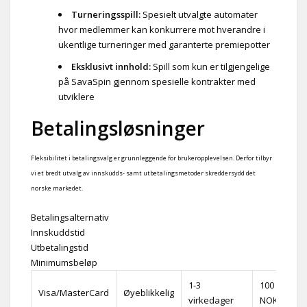
Turneringsspill:
Spesielt utvalgte automater
hvor medlemmer kan konkurrere mot hverandre i
ukentlige turneringer med garanterte premiepotter
Eksklusivt innhold:
Spill som kun er tilgjengelige
på SavaSpin gjennom spesielle kontrakter med
utviklere
Betalingsløsninger
Fleksibilitet i betalingsvalg er grunnleggende for brukeropplevelsen. Derfor tilbyr
vi et bredt utvalg av innskudds- samt utbetalingsmetoder skreddersydd det
norske markedet.
Betalingsalternativ
Innskuddstid
Utbetalingstid
Minimumsbeløp
1-3
100
Visa/MasterCard
Øyeblikkelig
virkedager
NOK