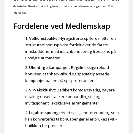
deltakelse. Hvert innskudd og hver innsats bidrar til å avansere gjennom VIP-
hierarkiet.
Fordelene ved Medlemskap
Velkomstpakke:
Nyregistrerte spillere mottar en
strukturert bonuspakke fordelt over de første
innskuddene, med matchbonuser og freespins på
utvalgte automater
Ukentlige kampanjer:
Regelmessige reload-
bonuser, cashback-tilbud og spesialtilpassede
kampanjer basert på spillpreferanser
VIP-eksklusivt:
Dedikert kontoansvarlig, høyere
uttaksgrenser, raskere behandlingstid og
invitasjoner til eksklusive arrangementer
Lojalitetspoeng:
Hvert spill genererer poeng som
kan konverteres til bonuspenger eller brukes i VIP-
butikken for premier