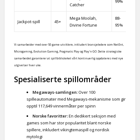
99%
Catcher
Mega Moolah,
88-
Jackpot-spill
45+
Divine Fortune
95%
Vi samarbeider med over 50 game-utviklere, inkludert bransjeledere som NetEnt,
Microgaming, Evolution Gaming, Pragmatic Play og Play’n GO. Dette strategiske
samarbeidet garanterer at spillbiblioteket vårt kontinuerlig oppdateres med nye
utgivelser hver uke.
Spesialiserte spillområder
Megaways-samlingen:
Over 100
spilleautomater med Megaways-mekanisme som gir
opptil 117,649 vinnermåter per spinn
Norske favoritter:
En dedikert seksjon med
games som har stor popularitet blant norske
spillere, inkludert vikingtemaspill og nordisk
mytologi