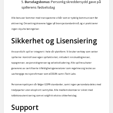
Bursdagsbonus:
Personlig skreddersydd gave på
spillerens fødselsdag
Alle bonuser kommer med transparente vilkår som er tydelig kommunisert før
aktivering. Omsettingskravene ligger på bransjestandardnivå, og vi praktiserer
ingen skjulte betingelser.
Sikkerhet og Lisensiering
Ansvarsfullt spill er integrert i hele vår plattform. Vi bruker verktøy som setter
spillerne i kontroll over egen spillaktivitet, inkludert innskuddsgrenser,
tapsgrenser, sesjonstidsgrenser og selvekskludering. Alle spillresultater
genereres av sertifiserte tilfeldighetsgeneratorer som regelmessig testes av
uavhengige revisjonsfirmaer som eCOGRA samt iTech Labs.
Personvernpolicyen vår følger GDPR-standarder, samt ingen persondata deles med
tredjeparter uten eksplisitt samtykke. Alle medlemskontoer er sikret med
tofaktorautentisering som et valgfritt ekstra sikkerhetslag.
Support