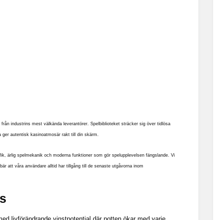
från industrins mest välkända leverantörer. Spelbiblioteket sträcker sig över tidlösa
a ger autentisk kasinoatmosär rakt till din skärm.
afik, ärlig spelmekanik och moderna funktioner som gör spelupplevelsen fängslande. Vi
bär att våra användare alltid har tillgång till de senaste utgåvorna inom
ss
d livförändrande vinstpotential där potten ökar med varje