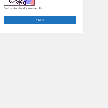
Captcha güncellemek için resime tıkla