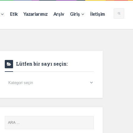
Etik
Yazarlarımız
Arşiv
Giriş
İletişim
Lütfen bir sayı seçin:
Lütfen
bir
sayı
seçin: