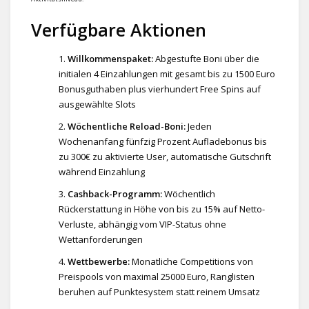
Verfügbare Aktionen
Willkommenspaket:
Abgestufte Boni über die
initialen 4 Einzahlungen mit gesamt bis zu 1500 Euro
Bonusguthaben plus vierhundert Free Spins auf
ausgewählte Slots
Wöchentliche Reload-Boni:
Jeden
Wochenanfang fünfzig Prozent Aufladebonus bis
zu 300€ zu aktivierte User, automatische Gutschrift
während Einzahlung
Cashback-Programm:
Wöchentlich
Rückerstattung in Höhe von bis zu 15% auf Netto-
Verluste, abhängig vom VIP-Status ohne
Wettanforderungen
Wettbewerbe:
Monatliche Competitions von
Preispools von maximal 25000 Euro, Ranglisten
beruhen auf Punktesystem statt reinem Umsatz