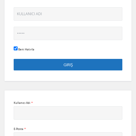
Beni Hatırla
Kullanıcı Adı
*
E-Posta
*