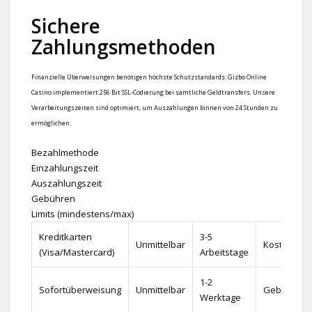
Sichere
Zahlungsmethoden
Finanzielle Überweisungen benötigen höchste Schutzstandards. Gizbo Online
Casino implementiert 256 Bit SSL-Codierung bei sämtliche Geldtransfers. Unsere
Verarbeitungszeiten sind optimiert, um Auszahlungen binnen von 24 Stunden zu
ermöglichen.
Bezahlmethode
Einzahlungszeit
Auszahlungszeit
Gebühren
Limits (mindestens/max)
Kreditkarten
3-5
Unmittelbar
Kostenfrei
(Visa/Mastercard)
Arbeitstage
1-2
Sofortüberweisung
Unmittelbar
Gebührenfr
Werktage