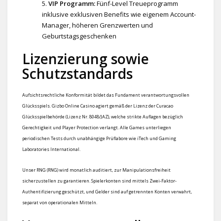
VIP Programm:
Fünf-Level Treueprogramm
inklusive exklusiven Benefits wie eigenem Account-
Manager, höheren Grenzwerten und
Geburtstagsgeschenken
Lizenzierung sowie
Schutzstandards
Aufsichtsrechtliche Konformität bildet das Fundament verantwortungsvollen
Glücksspiels. Gizbo Online Casino agiert gemäß der Lizenz der Curacao
Glücksspielbehörde (Lizenz Nr. 8048/JAZ), welche strikte Auflagen bezüglich
Gerechtigkeit und Player Protection verlangt. Alle Games unterliegen
periodischen Tests durch unabhängige Prüflabore wie iTech und Gaming
Laboratories International.
Unser RNG (RNG) wird monatlich auditiert, zur Manipulationsfreiheit
sicherzustellen zu garantieren. Spielerkonten sind mittels Zwei-Faktor-
Authentifizierung geschützt, und Gelder sind auf getrennten Konten verwahrt,
separat von operationalen Mitteln.