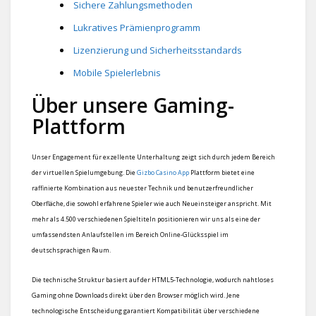
Sichere Zahlungsmethoden
Lukratives Prämienprogramm
Lizenzierung und Sicherheitsstandards
Mobile Spielerlebnis
Über unsere Gaming-
Plattform
Unser Engagement für exzellente Unterhaltung zeigt sich durch jedem Bereich
der virtuellen Spielumgebung. Die
Gizbo Casino App
Plattform bietet eine
raffinierte Kombination aus neuester Technik und benutzerfreundlicher
Oberfläche, die sowohl erfahrene Spieler wie auch Neueinsteiger anspricht. Mit
mehr als 4.500 verschiedenen Spieltiteln positionieren wir uns als eine der
umfassendsten Anlaufstellen im Bereich Online-Glücksspiel im
deutschsprachigen Raum.
Die technische Struktur basiert auf der HTML5-Technologie, wodurch nahtloses
Gaming ohne Downloads direkt über den Browser möglich wird. Jene
technologische Entscheidung garantiert Kompatibilität über verschiedene