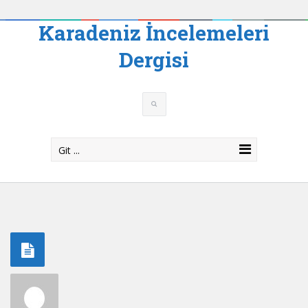
Karadeniz İncelemeleri
Dergisi
Git ...