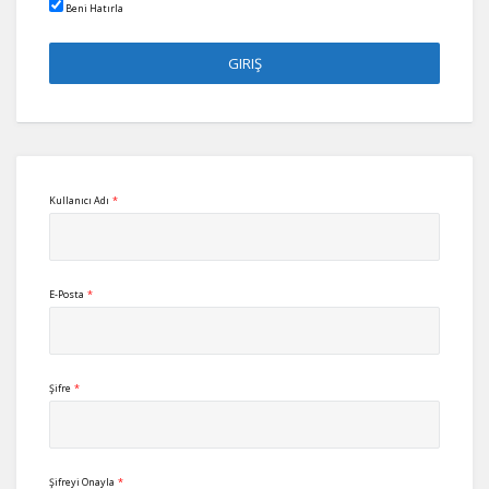
Beni Hatırla
Kullanıcı Adı
*
E-Posta
*
Şifre
*
Şifreyi Onayla
*