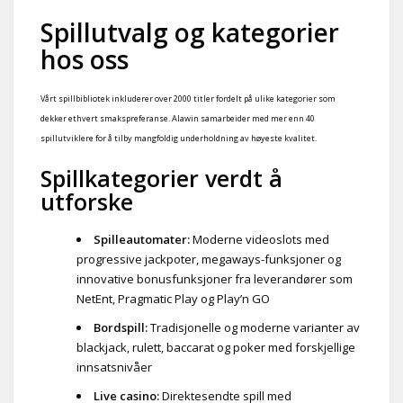
Spillutvalg og kategorier
hos oss
Vårt spillbibliotek inkluderer over 2000 titler fordelt på ulike kategorier som
dekker ethvert smakspreferanse. Alawin samarbeider med mer enn 40
spillutviklere for å tilby mangfoldig underholdning av høyeste kvalitet.
Spillkategorier verdt å
utforske
Spilleautomater:
Moderne videoslots med
progressive jackpoter, megaways-funksjoner og
innovative bonusfunksjoner fra leverandører som
NetEnt, Pragmatic Play og Play’n GO
Bordspill:
Tradisjonelle og moderne varianter av
blackjack, rulett, baccarat og poker med forskjellige
innsatsnivåer
Live casino:
Direktesendte spill med