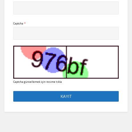
Captcha
*
Captcha güncellemek için resime tıkla