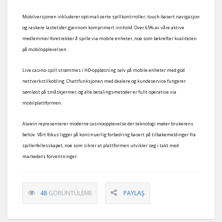
Mobilversjonen inkluderer optimaliserte spillkontrroller, touch-basert navigasjon
og raskere lastetider gjennom komprimert innhold. Over 65% av våre aktive
medlemmer foretrekker å spille via mobile enheter, noe som bekrefter kvaliteten
på mobilopplevelsen.
Live casino-spill strømmes i HD-oppløsning selv på mobile enheter med god
nettverkstilkobling. Chattfunksjonen med dealere og kundeservice fungerer
sømløst på småskjermer, og alle betalingsmetoder er fullt operative via
mobilplattformen.
Alawin representerer moderne casinoopplevelse der teknologi møter brukerens
behov. Vårt fokus ligger på kontinuerlig forbedring basert på tilbakemeldinger fra
spillerfellesskapet, noe som sikrer at plattformen utvikler seg i takt med
markedets forventninger.
48
GÖRÜNTÜLEME
PAYLAŞ