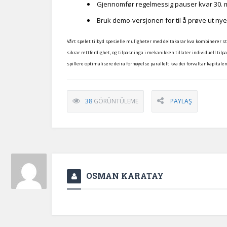
Gjennomfør regelmessig pauser kvar 30. min
Bruk demo-versjonen for til å prøve ut ny
Vårt spelet tilbyd spesielle muligheter med deltakarar kva kombinerer 
sikrar rettferdighet, og tilpasninga i mekanikken tillater individuell ti
spillere optimalisere deira fornøyelse parallelt kva dei forvaltar kapitale
38
GÖRÜNTÜLEME
PAYLAŞ
OSMAN KARATAY