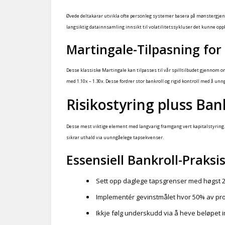
Øvede deltakarar utvikla ofte personleg systemer basera på mønstergjen
langsiktig datainnsamling innsikt til volatilitetssykluser det kunne opp
Martingale-Tilpasning for 
Desse klassiske Martingale kan tilpasses til vår spilltilbudet gjennom 
med 1.10x – 1.30x. Desse fordrer stor bankroll og rigid kontroll med å un
Risikostyring pluss Ba
Desse mest viktige element med langvarig framgang vert kapitalstyring. Pr
sikrar uthald via uunngåelege tapsekvenser.
Essensiell Bankroll-Praksi
Sett opp daglege tapsgrenser med høgst 2
Implementér gevinstmålet hvor 50% av pro
Ikkje følg underskudd via å heve beløpet i