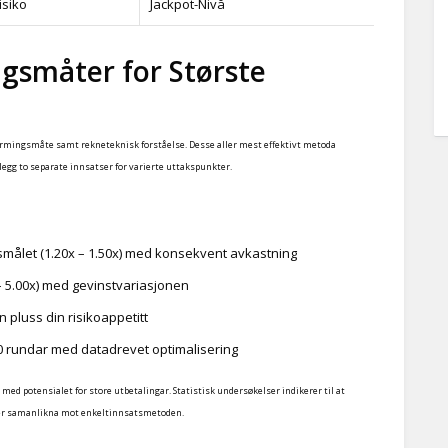
isiko
Jackpot-Nivå
gsmåter for Største
lnærmingsmåte samt rekneteknisk forståelse. Desse aller mest effektivt metoda
egg to separate innsatser for varierte uttakspunkter.
ksmålet (1.20x – 1.50x) med konsekvent avkastning
x – 5.00x) med gevinstvariasjonen
n pluss din risikoappetitt
 rundar med datadrevet optimalisering
d potensialet for store utbetalingar. Statistisk undersøkelser indikerer til at
oner samanlikna mot enkeltinnsatsmetoden.