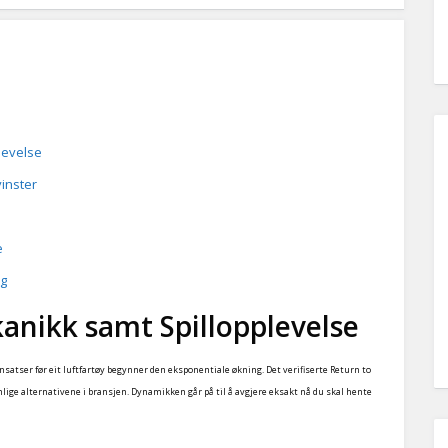
levelse
inster
e
ng
nikk samt Spillopplevelse
innsatser før eit luftfartøy begynner den eksponentiale økning. Det verifiserte Return to
ige alternativene i bransjen. Dynamikken går på til å avgjere eksakt nå du skal hente