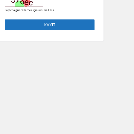
Captcha güncellemek için resime tıkla