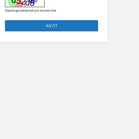
Captcha güncellemek için resime tıkla