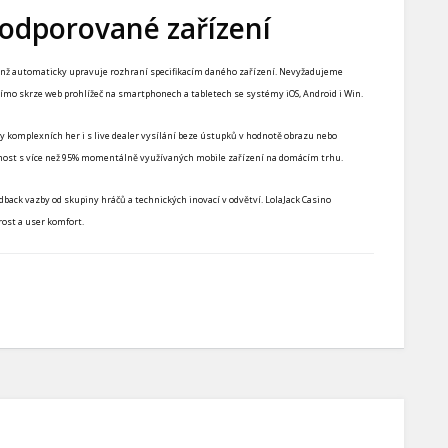
podporované zařízení
jenž automaticky upravuje rozhraní specifikacím daného zařízení. Nevyžadujeme
přímo skrze web prohlížeč na smartphonech a tabletech se systémy iOS, Android i Win.
ky komplexních her i s live dealer vysílání beze ústupků v hodnotě obrazu nebo
telnost s více než 95% momentálně využívaných mobile zařízení na domácím trhu.
dback vazby od skupiny hráčů a technických inovací v odvětví. LolaJack Casino
ost a user komfort.