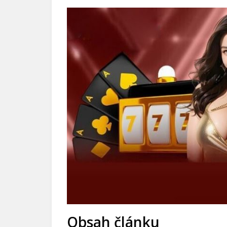
Obsah článku