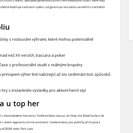
ch tvůrců v branži. Spolupracujeme exkluzivně s certifikovanými štúdii, které mají
ůběžně doplňuje o aktuální vydání, což garantuje neustálou variabilitu hráčského
liu
Sloty s rostoucími výhrami, které mohou potenciálně
e nad než XV verzích, baccara a poker
čase z profesionální studií s reálnými krupiéry
ím principem výher linií nabízející až sto sedmnáct tisíc způsobů
hry s instantními výsledky pro aktivní herní styl
a u top her
 v dlouhodobého horizontu. Ověřená fakta ukazují, že třeba slot Blood Suckers od
dnot v celém segmentu online automatů. Uvedená data jsou publicky přístupná a
u eCOGRA nebo iTech Labs.