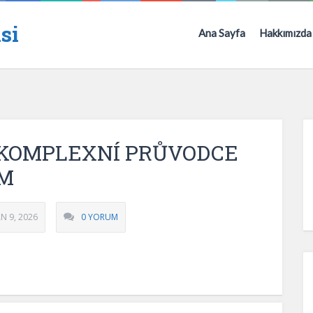
si
Ana Sayfa
Hakkımızda
 KOMPLEXNÍ PRŮVODCE
EM
N 9, 2026
0 YORUM