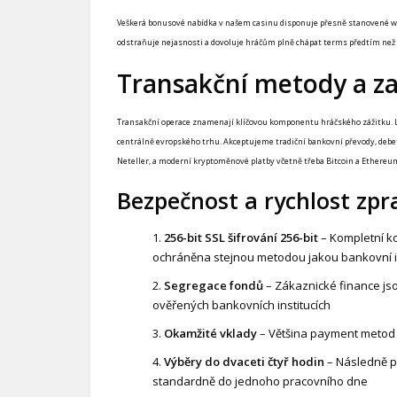
Veškerá bonusové nabídka v našem casinu disponuje přesně stanovené wa
odstraňuje nejasnosti a dovoluje hráčům plně chápat terms předtím než a
Transakční metody a za
Transakční operace znamenají klíčovou komponentu hráčského zážitku. LJ
centrálně evropského trhu. Akceptujeme tradiční bankovní převody, debetn
Neteller, a moderní kryptoměnové platby včetně třeba Bitcoin a Ethereu
Bezpečnost a rychlost zpr
256-bit SSL šifrování 256-bit
– Kompletní ko
ochráněna stejnou metodou jakou bankovní i
Segregace fondů
– Zákaznické finance js
ověřených bankovních institucích
Okamžité vklady
– Většina payment metod 
Výběry do dvaceti čtyř hodin
– Následně p
standardně do jednoho pracovního dne