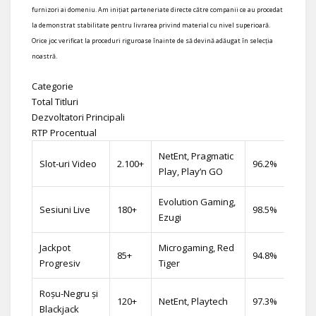
furnizori ai domeniu. Am inițiat parteneriate directe către companii ce au procedat
la demonstrat stabilitate pentru livrarea privind material cu nivel superioară.
Orice joc verificat la proceduri riguroase înainte de să devină adăugat în selecția
noastră.
Categorie
Total Titluri
Dezvoltatori Principali
RTP Procentual
NetEnt, Pragmatic
Slot-uri Video
2.100+
96.2%
Play, Play’n GO
Evolution Gaming,
Sesiuni Live
180+
98.5%
Ezugi
Jackpot
Microgaming, Red
85+
94.8%
Progresiv
Tiger
Roșu-Negru și
120+
NetEnt, Playtech
97.3%
Blackjack