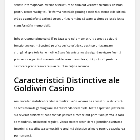
stricte internaționale, oferind o structură de ambient verificat precum și deschis
pentru recreerea digital. Platforma nostră de gaming asociază sistemele de ultimă
oră cu o gamă ofertă extinsă cu opțiuni, garantând că toate sesiune de joc de joc se
transformă în memorabilă.
Infrastructura tehnologică IT pe baza care noi am construit-o creat-o asigură
funcționare optimă optimă pe orice device-uri, de cu desktop-uri avansate
ajungând spre telefoane mobile. Suprafața prietenoasă asigură navigare fluentă
printre zone, pe când mecanismul de search complex ajută jucătorii pentru a
descopere precis ceea ce ce și-ar caută în puține secunde.
Caracteristici Distinctive ale
Goldiwin Casino
Am procedat să dedicat capital semnificative în vederea de a construi o structură
de ecosistem de gaming care să transcendă speranțele. Toate aspect din platformei
s-a devenit proiectat ținând cont de părerea direct primit primit din partea la baza
de membri cu utilizatori regulați. Viteza cu care deschidere a jocurilor, claritatea
imaginii și stabilitatea conectării reprezintă obiective primare pentru dezvoltarea
permanentă.