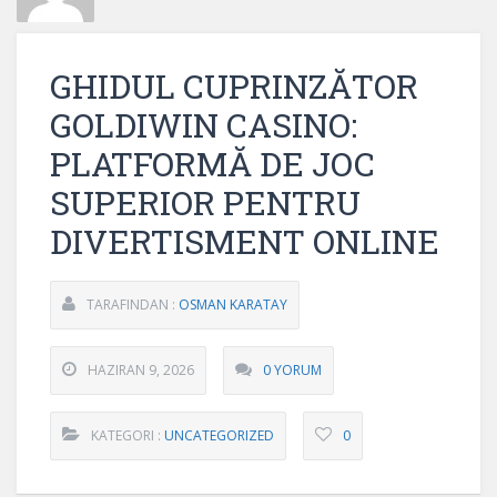
GHIDUL CUPRINZĂTOR
GOLDIWIN CASINO:
PLATFORMĂ DE JOC
SUPERIOR PENTRU
DIVERTISMENT ONLINE
TARAFINDAN :
OSMAN KARATAY
HAZIRAN 9, 2026
0 YORUM
KATEGORI :
UNCATEGORIZED
0