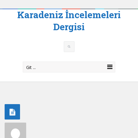
Karadeniz İncelemeleri
Dergisi
Git ...