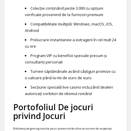
Colecție conținând peste 3.000 cu opțiuni
verificate provenind de la furnizori premium
Compatibilitate multiplă: Windows, macOS, iOS,
Android
Prelucrare instantanee a extragerii în cel mult 24
cu ore
Program VIP cu beneficii speciale precum și
consultanți personali
Turnee săptămânale având câștiguri promise cu
o valoare până la mii de euro de euro
Secțiune specială live casino incluzând dealeri
autorizați vorbitori de idiomul română
Portofoliul De jocuri
privind Jocuri
Biblioteca de gaming conține jocuri provenind de către cei extrem de respectați