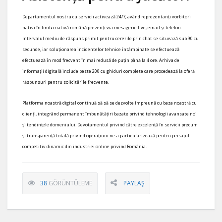
Departamentul nostru cu servicii activează 24/7, având reprezentanți vorbitori
nativi în limba nativă română prezenți via mesagerie live, email și telefon.
Intervalul mediu de răspuns primit pentru cererile prin chat se situează sub 90 cu
secunde, iar soluționarea incidentelor tehnice întâmpinate se efectuează
efectuează în mod frecvent în mai redusă de puțin până la 4 ore. Arhiva de
informații digitală include peste 200 cu ghiduri complete care procedează la oferă
răspunsuri pentru solicitările frecvente.
Platforma noastră digital continuă să să se dezvolte împreună cu baza noastră cu
clienți, integrând permanent îmbunătățiri bazate privind tehnologii avansate noi
și tendințele domeniului. Devotamentul privind către excelență în servicii precum
și transparență totală privind operațiuni ne-a particularizează pentru peisajul
competitiv dinamic din industriei online privind România.
38
GÖRÜNTÜLEME
PAYLAŞ