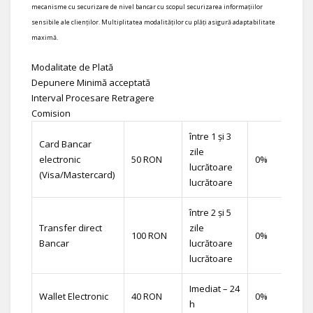
mecanisme cu securizare de nivel bancar cu scopul securizarea informațiilor
sensibile ale clienților. Multiplitatea modalităților cu plăți asigură adaptabilitate
maximă.
Modalitate de Plată
Depunere Minimă acceptată
Interval Procesare Retragere
Comision
între 1 și 3
Card Bancar
zile
electronic
50 RON
0%
lucrătoare
(Visa/Mastercard)
lucrătoare
între 2 și 5
Transfer direct
zile
100 RON
0%
Bancar
lucrătoare
lucrătoare
Imediat – 24
Wallet Electronic
40 RON
0%
h