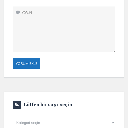
Lütfen bir sayı seçin:
Lütfen
bir