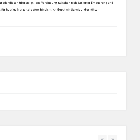
ht oder diesen übersteigt. Jene Verbindung zwischen tech-basierter Erneuerung und
 für heutige Nutzer, die Wert hinsichtlich Geschwindigkeit und erhöhten