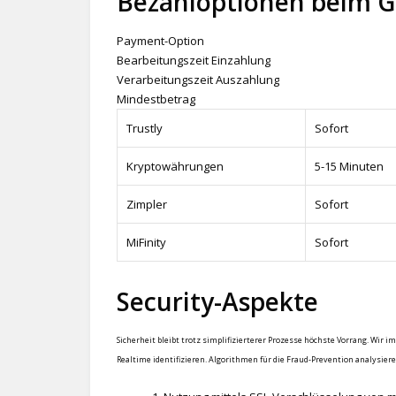
Bezahloptionen beim G
Payment-Option
Bearbeitungszeit Einzahlung
Verarbeitungszeit Auszahlung
Mindestbetrag
Trustly
Sofort
Kryptowährungen
5-15 Minuten
Zimpler
Sofort
MiFinity
Sofort
Security-Aspekte
Sicherheit bleibt trotz simplifizierterer Prozesse höchste Vorrang. Wir
Realtime identifizieren. Algorithmen für die Fraud-Prevention analysie