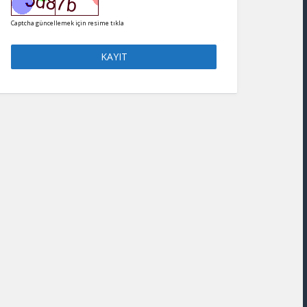
Captcha güncellemek için resime tıkla