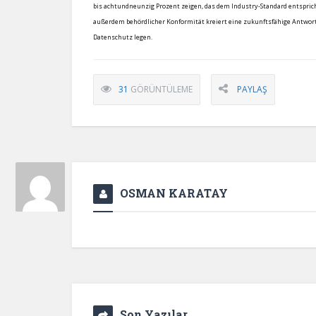
bis achtundneunzig Prozent zeigen, das dem Industry-Standard entspric
außerdem behördlicher Konformität kreiert eine zukunftsfähige Antwort
Datenschutz legen.
31
GÖRÜNTÜLEME
PAYLAŞ
OSMAN KARATAY
Son Yazılar