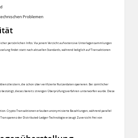
nd
 technischen Problemen
ität
licher persönlichen Infos. Via jenem Verzicht auf extensive Unterlagensammlungen
sselung findet statt nach aktuellen Standards, während lediglich auf Transaktionen
dienstleistern, die schon über verifizierte Nutzerdaten operieren. Bei sämtlicher
to bestätigt, dieses bereits strengen Überprüfungsverfahren unterworfen wurde. Diese
osition. Crypto-Transaktionen erlauben anonymisierte Bezahlungen, während parallel
e Transparenz der Distributed-Ledger-Technologie erzeugt Zuversicht frei von