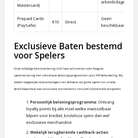
arbeidsdagen
Mastercard)
Prepaid Cards
Geen
€10
Direct
(PaySafe)
beschikbaar
Exclusieve Baten bestemd
voor Spelers
Onze volledige dienstverlening richt haar activiteiten voor hoogste
spelerservaring met individuele beloningsprogramma’s plus VIP-behandeling. Wij
bieden toegewijde relatiemanagers ten behoeve van grote spelers en unieke
beschikbaarheid naar exclusieve tournaments inclusief substantiële winpotten.
Persoonlijk beloningsprogramma:
Ontvang
loyalty points bij alle inzet welke inwisselbaar
blijven voor krediet, kosteloze spins dan wel
exclusieve merchandise
Wekelijk terugkerende cashback-acties: