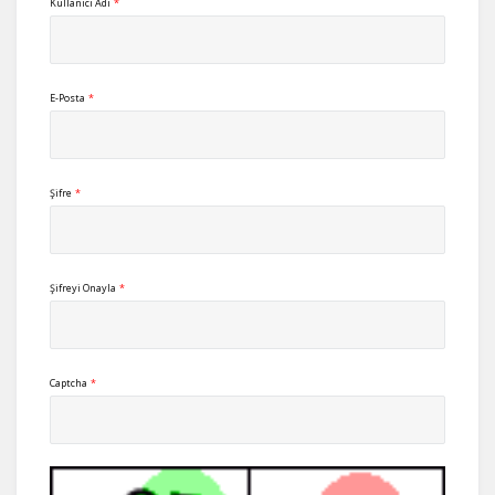
Kullanıcı Adı
*
E-Posta
*
Şifre
*
Şifreyi Onayla
*
Captcha
*