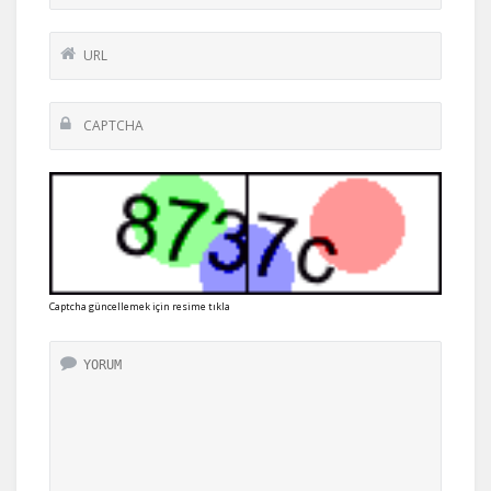
Captcha güncellemek için resime tıkla