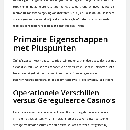
netwerk gebruikt geavanceerde veiligheidsmaatregelen om gebruikersdata voor
beschermen met faire spelresultaten ter waarborgen. Vanaf de invoering voor de
nieuwe NL kansspelwetgeving vanaf oktober 2021 zijn ruim de 400.000 Hollandse
spelers gegaan naar wereldwijde alternatieven, hoofdzakelijk omwille van de
uitgebreidere grotere vrijheid met gunstiger bepalingen.
Primaire Eigenschappen
met Pluspunten
Casino’s zonder Nederlandse licentie distingueren zich middels bepaalde features
die aantrekkelijk werken ten behoeve van ervaren gebruikers. Wij als organisatie
bieden een uitgebreid ruim assortiment met duizenden games van
gerenommeerde providers, buiten de limitaties welke lokale wetgeving dicteert.
Operationele Verschillen
versus Gereguleerde Casino’s
Het cruciale essentiële onderscheid bevindt zich in de geboden operationele
vrijheid met flexibiliteit. Wij zijn in staat promoties geven buiten de strikte
strenge maximale spellimieten plus afkoelperiodes dat verplicht gelden bij