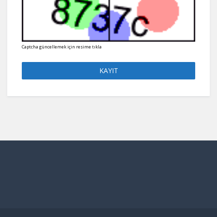
Captcha güncellemek için resime tıkla