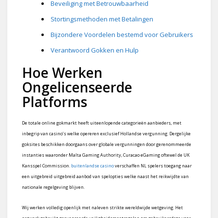
Beveiliging met Betrouwbaarheid
Stortingsmethoden met Betalingen
Bijzondere Voordelen bestemd voor Gebruikers
Verantwoord Gokken en Hulp
Hoe Werken
Ongelicenseerde
Platforms
De totale online gokmarkt heeft uiteenlopende categorieën aanbieders, met
inbegrip van casino’s welke opereren exclusief Hollandse vergunning. Dergelijke
goksites beschikken doorgaans over globale vergunningen door gerenommeerde
instanties waaronder Malta Gaming Authority, Curacao eGaming oftewel de UK
Kansspel Commission.
buitenlandse casino
verschaffen NL spelers toegang naar
een uitgebreid uitgebreid aanbod van spelopties welke naast het reikwijdte van
nationale regelgeving blijven.
Wij werken volledig openlijk met naleven strikte wereldwijde wetgeving. Het