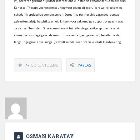
Wij opereren gezamenlijk door internationale instanties waaronder GamCare plus
Kansspel Therapy voor ondersteuning voor geven bij gebruikers welke potentieel
schadelijk spelgedrag demonstreren. Dergelijke partnership garandeert opdat
gebruikers altijd beschikbaarheid krijgen voor vakkundige support, ongeacht waar
ze zichzelf bevinden. Onze commitment betreffende gebruikersprotectie reikt
ruimer versus regelgevende minimumvereisten, aangezien wij beseffen opdat
langdurige groei enkel mogelijk wordt middels een stabiele vitale klantenkring.
47
GÖRÜNTÜLEME
PAYLAŞ
OSMAN KARATAY