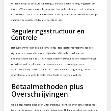
Veiligheid blijft de absolute fundering van onze dienstverlening. Wij gebruiken
256-bits SSL-encryptie voor alle mogelijke financiële betalingen met hanteren
Random Getal Generators die periodiek blijven gecontroleerd door onafhankelijke
auditbureaus zoals eCOGRA met iTechLabs Labs.
Reguleringsstructuur en
Controle
Het systeem werkt middels internationaal gerespecteerde vergunningen die
rigoureuze voorwaarden voorschrijven betreffende kapitaalreserves,
spelerbescherming plus fairplay-mechanismen. Dergelijke certificaten vereisen
periodieke audits, geldelijke transparantie en strikte opvolging voor
witwaswetgeving. Gokkers zijn in staat onze volledige vergunningsinformatie
controleren via de website footer betreffende onze gehele website.
Betaalmethoden plus
Overschrijvingen
Wij als organisatie bieden een uitgebreid gevarieerd scala van betaalopties voor
tegemoet te aan aan uiteenlopende preferenties. Hollandse gebruikers waarderen