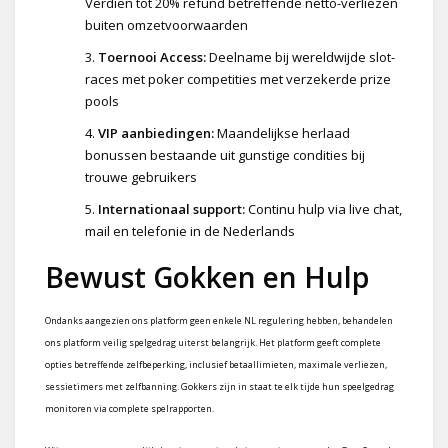
Verdien tot 20% refund betreffende netto-verliezen
buiten omzetvoorwaarden
Toernooi Access:
Deelname bij wereldwijde slot-
races met poker competities met verzekerde prize
pools
VIP aanbiedingen:
Maandelijkse herlaad
bonussen bestaande uit gunstige condities bij
trouwe gebruikers
Internationaal support:
Continu hulp via live chat,
mail en telefonie in de Nederlands
Bewust Gokken en Hulp
Ondanks aangezien ons platform geen enkele NL regulering hebben, behandelen
ons platform veilig spelgedrag uiterst belangrijk. Het platform geeft complete
opties betreffende zelfbeperking, inclusief betaallimieten, maximale verliezen,
sessietimers met zelfbanning. Gokkers zijn in staat te elk tijde hun speelgedrag
monitoren via complete spelrapporten.