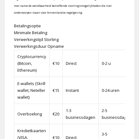
met name de wendbaarheid betreffende stortingsmogelijkheden die niet
onderworpen staan voor binnenlandse regelgeving.
Betalingsoptie
Minimale Betaling
Verwerkingstijd Storting
Verwerkingsduur Opname
Cryptocurrency
(Bitcoin,
€10
Direct
0-2 u
Ethereum)
E-wallets (Skrill
wallet, Neteller
€15
Instant
0-24 uren
wallet)
1-3
2-5
Overboeking
€20
businessdagen
businessdagen
Kredietkaarten
3-5
(VISA,
€10
Direct