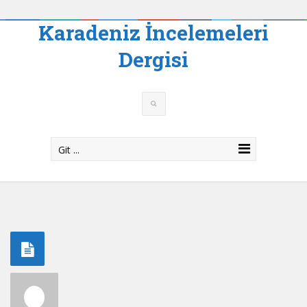
Karadeniz İncelemeleri
Dergisi
Git ...