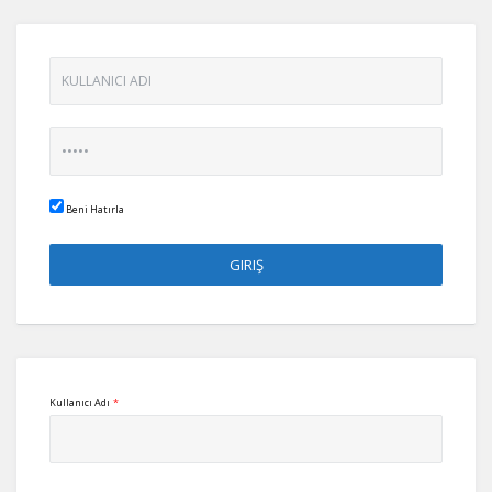
Beni Hatırla
Kullanıcı Adı
*