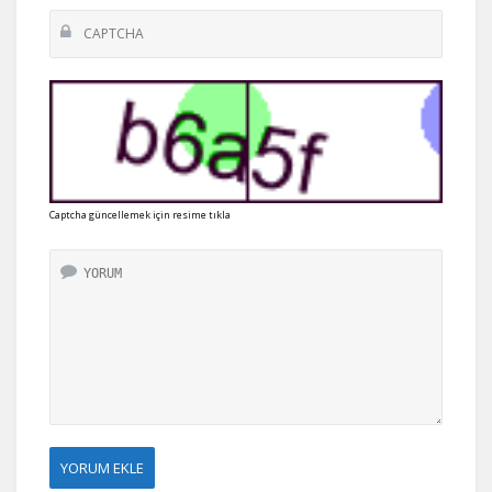
Captcha güncellemek için resime tıkla