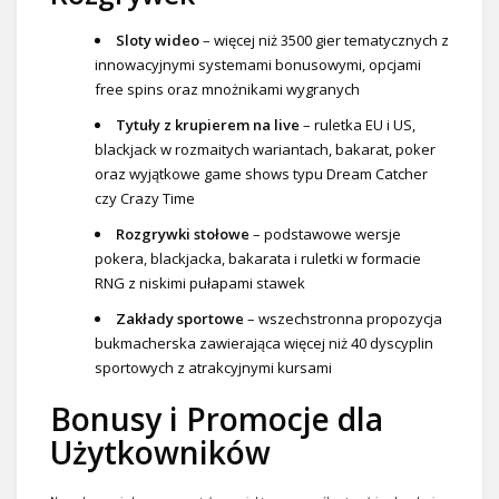
Sloty wideo
– więcej niż 3500 gier tematycznych z
innowacyjnymi systemami bonusowymi, opcjami
free spins oraz mnożnikami wygranych
Tytuły z krupierem na live
– ruletka EU i US,
blackjack w rozmaitych wariantach, bakarat, poker
oraz wyjątkowe game shows typu Dream Catcher
czy Crazy Time
Rozgrywki stołowe
– podstawowe wersje
pokera, blackjacka, bakarata i ruletki w formacie
RNG z niskimi pułapami stawek
Zakłady sportowe
– wszechstronna propozycja
bukmacherska zawierająca więcej niż 40 dyscyplin
sportowych z atrakcyjnymi kursami
Bonusy i Promocje dla
Użytkowników