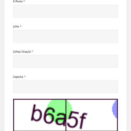
E-Posta
*
Şifre
*
Şifreyi Onayla
*
Captcha
*