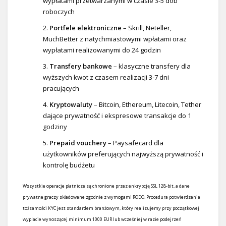
wypłatami przetwarzanymi w czasie 3-5 dób
roboczych
Portfele elektroniczne
– Skrill, Neteller,
MuchBetter z natychmiastowymi wpłatami oraz
wypłatami realizowanymi do 24 godzin
Transfery bankowe
– klasyczne transfery dla
wyższych kwot z czasem realizacji 3-7 dni
pracujących
Kryptowaluty
– Bitcoin, Ethereum, Litecoin, Tether
dające prywatność i ekspresowe transakcje do 1
godziny
Prepaid vouchery
– Paysafecard dla
użytkowników preferujących najwyższą prywatność i
kontrolę budżetu
Wszystkie operacje płatnicze są chronione przez enkrypcję SSL 128-bit, a dane
prywatne graczy składowane zgodnie z wymogami RODO. Procedura potwierdzenia
tożsamości KYC jest standardem branżowym, który realizujemy przy początkowej
wyplacie wynoszącej minimum 1000 EUR lub wcześniej w razie podejrzeń