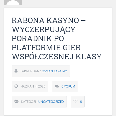
RABONA KASYNO –
WYCZERPUJĄCY
PORADNIK PO
PLATFORMIE GIER
WSPÓŁCZESNEJ KLASY
TARAFINDAN :
OSMAN KARATAY
HAZIRAN 4, 2026
0 YORUM
KATEGORI :
UNCATEGORIZED
0