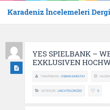
Karadeniz İncelemeleri Dergi
YES SPIELBANK – W
EXKLUSIVEN HOCHW
TARAFINDAN :
OSMAN KARATAY
HAZIRA
KATEGORI :
UNCATEGORIZED
0