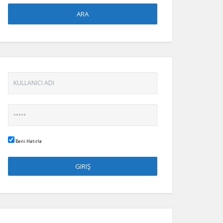
Beni Hatırla