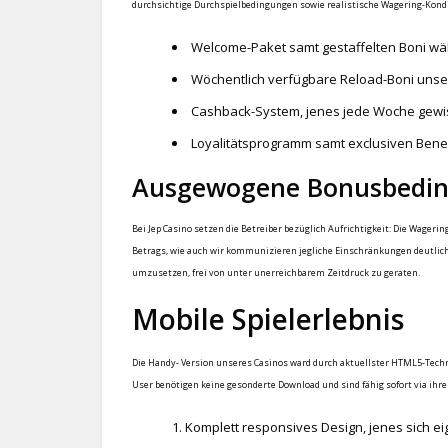
durchsichtige Durchspielbedingungen sowie realistische Wagering-Konditi
Welcome-Paket samt gestaffelten Boni wä
Wöchentlich verfügbare Reload-Boni unser
Cashback-System, jenes jede Woche gewis
Loyalitätsprogramm samt exclusiven Ben
Ausgewogene Bonusbedi
Bei Jep Casino setzen die Betreiber bezüglich Aufrichtigkeit: Die Wag
Betrags, wie auch wir kommunizieren jegliche Einschränkungen deutlich 
umzusetzen, frei von unter unerreichbarem Zeitdruck zu geraten.
Mobile Spielerlebnis
Die Handy- Version unseres Casinos ward durch aktuellster HTML5-Techni
User benötigen keine gesonderte Download und sind fähig sofort via ihre
Komplett responsives Design, jenes sich e