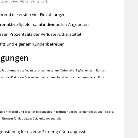
onen, die wirklich erreichbar sind.
hrend die ersten vier Einzahlungen
er aktive Spieler samt individuellen Angeboten
sen Prozentsatz der Verluste rückerstattet
efits und eigenem Kundenbetreuer
ngungen
ering-Requirements befinden bei angemessenen fünfunddreißigfachen zum Bonus-
auf der Plattform. Spieler besitzen ausreichend Zeitspanne, damit deren Boni
k entwickelt und arbeitet reibungslos in jeglichen verbreiteten Handys und Tablets.
n Browser für das eigene Spielerkonto zugreifen.
igenständig für diverse Screengrößen anpasst