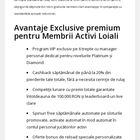
câştigurile obţinute din rotiri gratuite, termeni clari avantajoşi în comparaţie cu
standardele actuale industriei.
Avantaje Exclusive premium
pentru Membrii Activi Loiali
Program VIP exclusiv pe 6 trepte cu manager
personal dedicat pentru nivelurile Platinum și
Diamond
Cashback săptămânal de până la 20% din
pierderile tale totale, fără a necesita cerinţe de rulaj
Competiţii lunare cu premii totale garantate
întotdeauna de 100.000 RON și leaderboard-uri live
clare
Spinuri free săptămânale automate pe sloturile
promovate, activate automat în mod automat în
contul personal jucătorilor activi
Oferte bonus de reload speciale personalizate