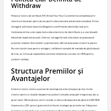
Withdraw
Procesul nostru de verificare KYC (Know Your Your Customer) se completează în
maximum douăzeci patru de ore pentru documentele prezentate complete. Prima
retragere solicitată necesită obligatoriu confirmarea identităţii tale prin
încărcarea online unei copie clare a documentului de identificare și a unei dovadă
oficială de reședință actuală. Ulterior, retragerile tale ulterioare se procesează
automat imediat, fără validări suplimentare, oferind accesarea instant la premii.
Nu vom taxăm taxe pentru retrageri, indiferent complet de metoda de plată aleasă
de tine, iar limita pe săptămână normală rămâne de cincizeci mii RON pentru
jucătorii validaţi.
Structura Premiilor și
Avantajelor
Sistemul nostru nostru avansat de recompense este conceput pe mai multe
niveluri pentru a răsplăti deopotrivă jucătorii complet proaspăt înregistraţi, dar şi
pe cei loiali. Oferta de bun-venit include un bonus de depunere de până la 5.000 RON
împreună cu 200 spinuri gratuite distribuite strategic pe primele trei 3 depuneri.
Cerinţele standard de rulaj sunt stabilite la 35 ori pentru bonus și 40 ori pentru