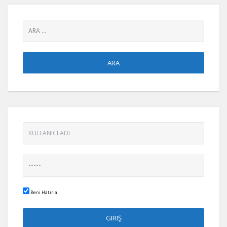
Beni Hatırla