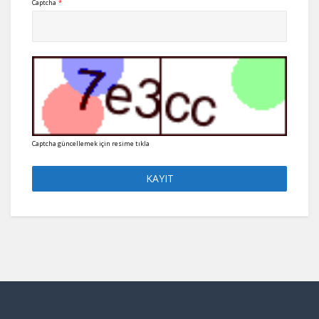
Captcha
*
Captcha güncellemek için resime tıkla