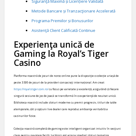
Siguranţă Maximă și Licențiere Validată
Metode Bancare și Tranzacţionare Accelerată
Programa Premiilor și Bonusurilor
Asistenţă Client Calificată Continue
Experienţa unică de
Gaming la Royal’s Tiger
Casino
Platforma noastră de jocuri de noroc online pune la dispoziţie o colecție uriașă de
peste 3.500 de jocuri de la provideri consacraţi internațional. Am creat
https://royalstiger.com.ro/
cu focus pe varietate și excelență, asigurând că fiecare
singură sesiune de joc de joacă se transformă în o experienţă de neuitat unică.
Biblioteca noastră include sloturi moderne cu premii progresiv, titluri de table
atemporale, cât și opțiuni live dealer care reproduc ambianţa veritabilă a
cazinurilor fizice.
Colecţia noastră completă de gaming este inteligent organizat intuitiv în secţiuni
clare pentru navigare facilă. Jucătorii pot accesa imediat sloturi tematice