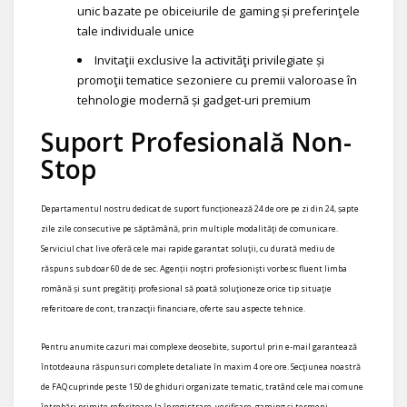
unic bazate pe obiceiurile de gaming și preferinţele
tale individuale unice
Invitaţii exclusive la activităţi privilegiate și
promoţii tematice sezoniere cu premii valoroase în
tehnologie modernă și gadget-uri premium
Suport Profesională Non-
Stop
Departamentul nostru dedicat de suport funcționează 24 de ore pe zi din 24, șapte
zile zile consecutive pe săptămână, prin multiple modalităţi de comunicare.
Serviciul chat live oferă cele mai rapide garantat soluţii, cu durată mediu de
răspuns sub doar 60 de de sec. Agenții noştri profesionişti vorbesc fluent limba
română și sunt pregătiţi profesional să poată soluţioneze orice tip situaţie
referitoare de cont, tranzacţii financiare, oferte sau aspecte tehnice.
Pentru anumite cazuri mai complexe deosebite, suportul prin e-mail garantează
întotdeauna răspunsuri complete detaliate în maxim 4 ore ore. Secţiunea noastră
de FAQ cuprinde peste 150 de ghiduri organizate tematic, tratând cele mai comune
întrebări primite referitoare la înregistrare, verificare, gaming și termeni