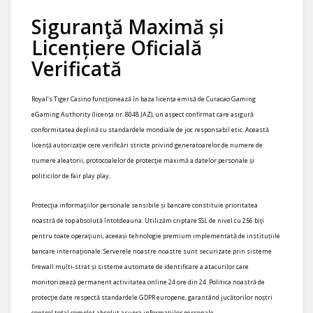
Siguranţă Maximă și
Licențiere Oficială
Verificată
Royal’s Tiger Casino funcţionează în baza licența emisă de Curacao Gaming
eGaming Authority (licența nr. 8048 JAZ), un aspect confirmat care asigură
conformitatea deplină cu standardele mondiale de joc responsabil etic. Această
licență autorizaţie cere verificări stricte privind generatoarelor de numere de
numere aleatorii, protocoalelor de protecţie maximă a datelor personale și
politicilor de fair play play.
Protecţia informaţiilor personale sensibile și bancare constituie prioritatea
noastră de top absolută întotdeauna. Utilizăm criptare SSL de nivel cu 256 biţi
pentru toate operaţiuni, aceeași tehnologie premium implementată de instituțiile
bancare internaţionale. Serverele noastre noastre sunt securizate prin sisteme
firewall multi-strat și sisteme automate de identificare a atacurilor care
monitorizează permanent activitatea online 24 ore din 24. Politica noastră de
protecţie date respectă standardele GDPR europene, garantând jucătorilor noștri
control total complet absolut asupra informațiilor personale.