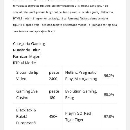
tematizate cu grafica HD, versiuni numeroase de 21 și ruletă, dar şi jocuri de
specialitate unică precum bingo online, keno și carduri scratch grataj. Platforma
HTML5 modernă implementată asigură performanță fără probleme pe toate
tipurile dispozitivele – desktop, tablete și telefoane mobile – eliminând cerinţa de a
descărca vreunei aplicaţii aplicații.
Categoria Gaming
Număr de Titluri
Furnizori Majori
RTP-ul Medie
Sloturi de tip
peste
NetEnt, Pragmatic
96.2%
Video
2400
Play, Microgaming
Gaming Live
peste
Evolution Gaming,
98,5%
Casino
180
Ezugi
Blackjack &
Play’n GO, Red
Ruletă
450+
97,8%
Tiger Tiger
Europeană