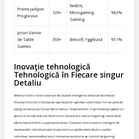
NetEnt,
Premii Jackpot
120+
Microgaming
94,5%
Progresive
Gaming
Jocuri clasice
de Table
350+
Betsoft, Yggdrasil
97,1%
Games
Inovaţie tehnologică
Tehnologică în Fiecare singur
Detaliu
Motorul nostru nostru avansat de căutare inteligentă sofisticat facilitează
filtrarea titlurilor în funcţie de specificaţiilor specifice: volatilitate, linii de plată de
câștig, tematică sau funcţii bonus bonus. Implementăm în permanenţă update-uri
pentru a include cele mai fresh titluri lansate din industria gaming, menținând
oferta noastră fresh și captivantă mereu. Sistemul nostru nostru inteligent de
recomandări individualizate învaţă continuu preferințele fiecărui jucător
individual, recomandând jocuri relevante construite pe istoricul de gaming.