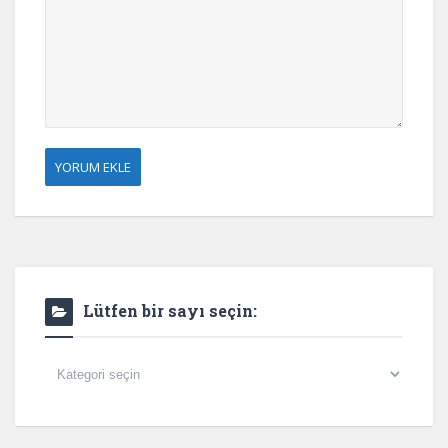
Lütfen bir sayı seçin:
Lütfen
bir
sayı
seçin: