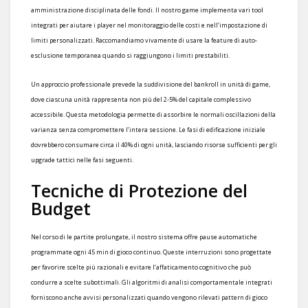
amministrazione disciplinata delle fondi. Il nostro game implementa vari tool
integrati per aiutare i player nel monitoraggio delle costi e nell’impostazione di
limiti personalizzati. Raccomandiamo vivamente di usare la feature di auto-
esclusione temporanea quando si raggiungono i limiti prestabiliti.
Un approccio professionale prevede la suddivisione del bankroll in unità di game,
dove ciascuna unità rappresenta non più del 2-5% del capitale complessivo
accessibile. Questa metodologia permette di assorbire le normali oscillazioni della
varianza senza compromettere l’intera sessione. Le fasi di edificazione iniziale
dovrebbero consumare circa il 40% di ogni unità, lasciando risorse sufficienti per gli
upgrade tattici nelle fasi seguenti.
Tecniche di Protezione del
Budget
Nel corso di le partite prolungate, il nostro sistema offre pause automatiche
programmate ogni 45 min di gioco continuo. Queste interruzioni sono progettate
per favorire scelte più razionali e evitare l’affaticamento cognitivo che può
condurre a scelte subottimali. Gli algoritmi di analisi comportamentale integrati
forniscono anche avvisi personalizzati quando vengono rilevati pattern di gioco