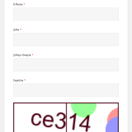
E-Posta
*
Şifre
*
Şifreyi Onayla
*
Captcha
*