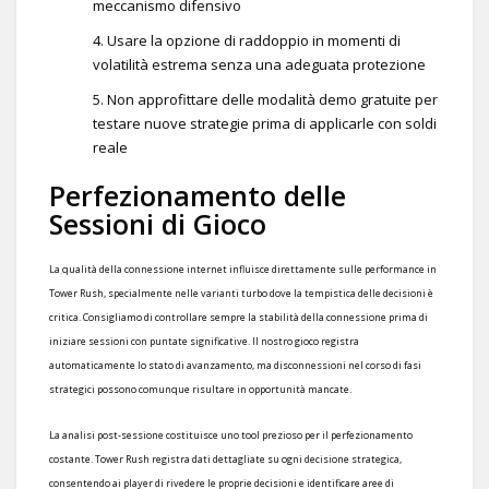
meccanismo difensivo
Usare la opzione di raddoppio in momenti di
volatilità estrema senza una adeguata protezione
Non approfittare delle modalità demo gratuite per
testare nuove strategie prima di applicarle con soldi
reale
Perfezionamento delle
Sessioni di Gioco
La qualità della connessione internet influisce direttamente sulle performance in
Tower Rush, specialmente nelle varianti turbo dove la tempistica delle decisioni è
critica. Consigliamo di controllare sempre la stabilità della connessione prima di
iniziare sessioni con puntate significative. Il nostro gioco registra
automaticamente lo stato di avanzamento, ma disconnessioni nel corso di fasi
strategici possono comunque risultare in opportunità mancate.
La analisi post-sessione costituisce uno tool prezioso per il perfezionamento
costante. Tower Rush registra dati dettagliate su ogni decisione strategica,
consentendo ai player di rivedere le proprie decisioni e identificare aree di