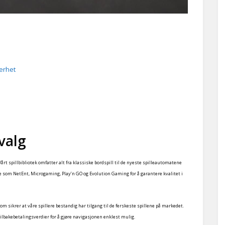
erhet
valg
Vårt spillbibliotek omfatter alt fra klassiske bordspill til de nyeste spilleautomatene
e som NetEnt, Microgaming, Play’n GO og Evolution Gaming for å garantere kvalitet i
om sikrer at våre spillere bestandig har tilgang til de ferskeste spillene på markedet.
 tilbakebetalingsverdier for å gjøre navigasjonen enklest mulig.