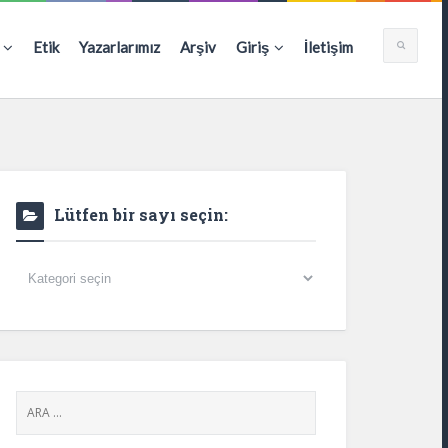
Etik
Yazarlarımız
Arşiv
Giriş
İletişim
Lütfen bir sayı seçin:
Lütfen
bir
sayı
seçin: