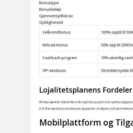
Bonustype
Bonusbeløp
Gjennomspillskrav
Gyldighetstid
Velkomstbonus
100% opptil til 500
Reload-bonus
50% opp til 2000 k
Cashback-program
10% ukentlig cas
VIP-eksklusiv
Skreddersydde ti
Lojalitetsplanens Fordeler
Winbay opererer med et flernivås lojalitetssystem hvor spillere opptjene
til å låse opp eksklusive bonuser og premier. Jo høyere nivå, desto bedre 
Mobilplattform og Tilg