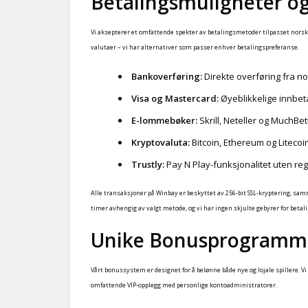
Betalingsmuligheter og
Vi aksepterer et omfattende spekter av betalingsmetoder tilpasset norske
valutaer – vi har alternativer som passer enhver betalingspreferanse.
Bankoverføring:
Direkte overføring fra n
Visa og Mastercard:
Øyeblikkelige innbet
E-lommebøker:
Skrill, Neteller og MuchBe
Kryptovaluta:
Bitcoin, Ethereum og Liteco
Trustly:
Pay N Play-funksjonalitet uten reg
Alle transaksjoner på Winbay er beskyttet av 256-bit SSL-kryptering, sa
timer avhengig av valgt metode, og vi har ingen skjulte gebyrer for beta
Unike Bonusprogramm
Vårt bonussystem er designet for å belønne både nye og lojale spillere. 
omfattende VIP-opplegg med personlige kontoadministratorer.