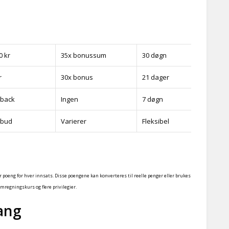
0 kr
35x bonussum
30 døgn
r
30x bonus
21 dager
hback
Ingen
7 døgn
lbud
Varierer
Fleksibel
r poeng for hver innsats. Disse poengene kan konverteres til reelle penger eller brukes
omregningskurs og flere privilegier.
ang