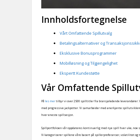
Innholdsfortegnelse
Vårt Omfattende Spillutvalg
Betalingsalternativer og Transaksjonssikk
Eksklusive Bonusprogrammer
Mobilløsning og Tilgjengelighet
Ekspertt Kundestøtte
Vår Omfattende Spillut
På
les mer
tilbyr vi over 2500 spilltitler fra bransjeledende leverandører. 
med progressive jackpotter. Vi samarbeider med anerkjente spillutvikler
hver eneste spillsesjon.
Spillportfolioen vår oppdateres kontinuerlig med nye spill hver uke, noe s
Vi kategoriserer spillene våre basert på spillerpreferanser, volatilitet og