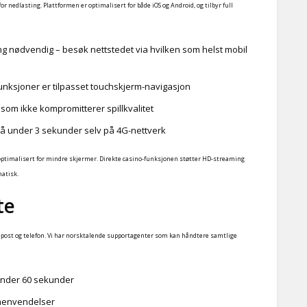
 nedlasting. Plattformen er optimalisert for både iOS og Android, og tilbyr full
g nødvendig – besøk nettstedet via hvilken som helst mobil
funksjoner er tilpasset touchskjerm-navigasjon
som ikke kompromitterer spillkvalitet
på under 3 sekunder selv på 4G-nettverk
 optimalisert for mindre skjermer. Direkte casino-funksjonen støtter HD-streaming
atisk.
te
e-post og telefon. Vi har norsktalende supportagenter som kan håndtere samtlige
under 60 sekunder
 henvendelser