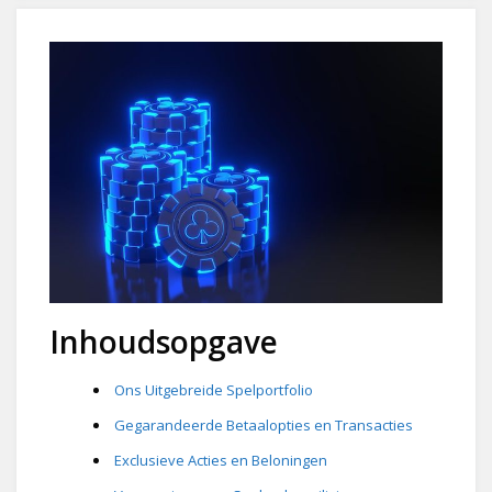
Inhoudsopgave
Ons Uitgebreide Spelportfolio
Gegarandeerde Betaalopties en Transacties
Exclusieve Acties en Beloningen