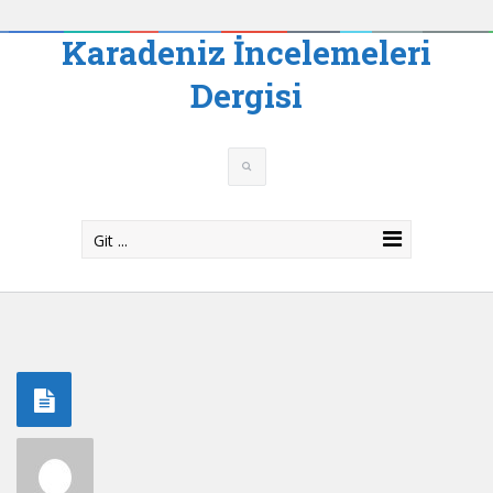
Karadeniz İncelemeleri
Dergisi
Git ...