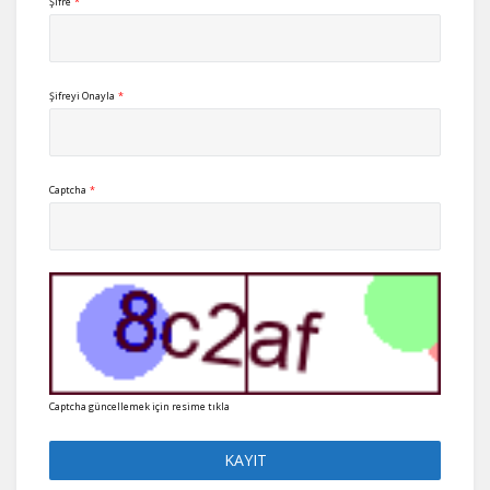
Şifre
*
Şifreyi Onayla
*
Captcha
*
Captcha güncellemek için resime tıkla