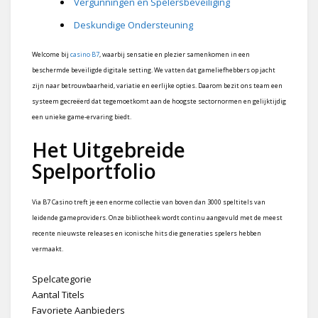
Vergunningen en Spelersbeveiliging
Deskundige Ondersteuning
Welcome bij
casino B7
, waarbij sensatie en plezier samenkomen in een
beschermde beveiligde digitale setting. We vatten dat gameliefhebbers op jacht
zijn naar betrouwbaarheid, variatie en eerlijke opties. Daarom bezit ons team een
systeem gecreëerd dat tegemoetkomt aan de hoogste sectornormen en gelijktijdig
een unieke game-ervaring biedt.
Het Uitgebreide
Spelportfolio
Via B7 Casino treft je een enorme collectie van boven dan 3000 speltitels van
leidende gameproviders. Onze bibliotheek wordt continu aangevuld met de meest
recente nieuwste releases en iconische hits die generaties spelers hebben
vermaakt.
Spelcategorie
Aantal Titels
Favoriete Aanbieders