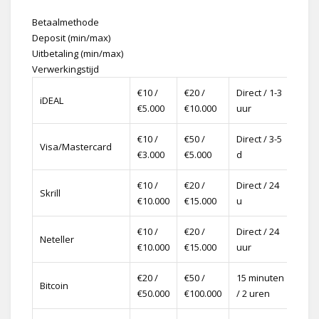
Betaalmethode
Deposit (min/max)
Uitbetaling (min/max)
Verwerkingstijd
€10 /
€20 /
Direct / 1-3
iDEAL
€5.000
€10.000
uur
€10 /
€50 /
Direct / 3-5
Visa/Mastercard
€3.000
€5.000
d
€10 /
€20 /
Direct / 24
Skrill
€10.000
€15.000
u
€10 /
€20 /
Direct / 24
Neteller
€10.000
€15.000
uur
€20 /
€50 /
15 minuten
Bitcoin
€50.000
€100.000
/ 2 uren