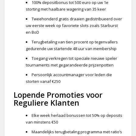
100% depositbonus tot 500 euro op uw 1e
storting met haalbare wagering van 35 keer
Tweehonderd gratis draaien gedistribueerd over
uw eerste week op favoriete slots zoals Starburst
en BoD
Terugbetaling van tien procent op tegenvallers
gedurende uw startende 48 uur van membership
Toegang verkregen tot speciale nieuwe speler
tournaments met gegarandeerde prijzenpotten
Persoonlijk accountmanager voor leden die
storten vanaf €250
Lopende Promoties voor
Reguliere Klanten
Elke week herlaad bonussen tot 50% op deposits
van minstens €50
Maandelijks terugbetaling programma met ratio’s