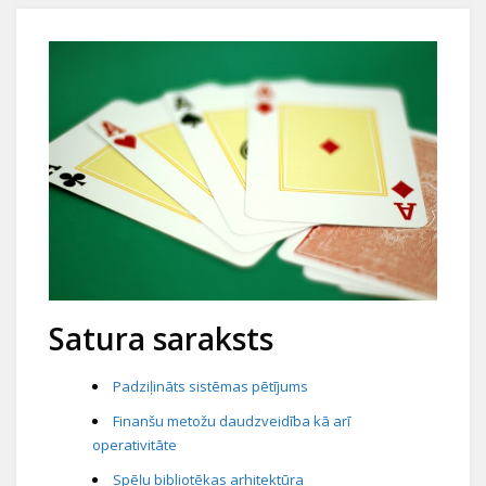
Satura saraksts
Padziļināts sistēmas pētījums
Finanšu metožu daudzveidība kā arī
operativitāte
Spēļu bibliotēkas arhitektūra