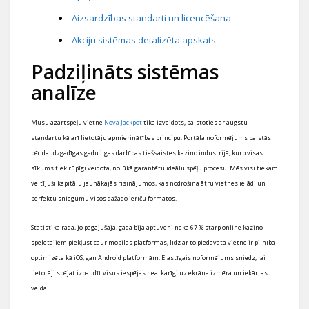
Aizsardzības standarti un licencēšana
Akciju sistēmas detalizēta apskats
Padziļināts sistēmas
analīze
Mūsu azartspēļu vietne
Nova Jackpot
tika izveidots, balstoties ar augstu
standartu kā arī lietotāju apmierinātības principu. Portāla noformējums balstās
pēc daudzgadīgas gadu ilgas darbības tiešsaistes kazino industrijā, kurp visas
sīkums tiek rūpīgi veidota, nolūkā garantētu ideālu spēļu procesu. Mēs visi tiekam
veltījuši kapitālu jaunākajās risinājumos, kas nodrošina ātru vietnes ielādi un
perfektu sniegumu visos dažādo ierīču formātos.
Statistika rāda, jo pagājušajā. gadā bija aptuveni nekā 67 % starp online kazino
spēlētājiem piekļūst caur mobilās platformas, līdz ar to piedāvātā vietne ir pilnībā
optimizēta kā iOS, gan Android platformām. Elastīgais noformējums sniedz, lai
lietotāji spējat izbaudīt visus iespējas neatkarīgi uz ekrāna izmēra un iekārtas
veida.