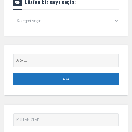
Lütfen bir sayı seçin:
Lütfen
bir
sayı
seçin: