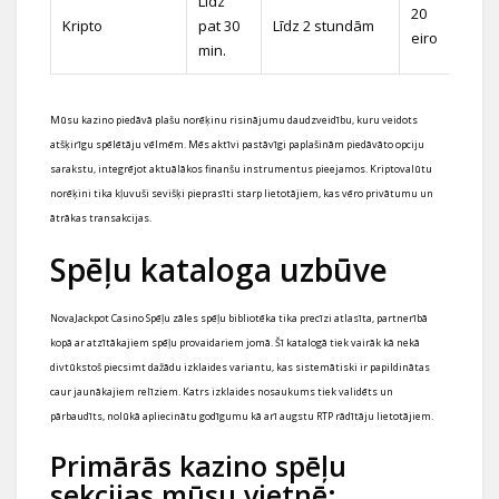
Līdz
20
Kripto
pat 30
Līdz 2 stundām
eiro
min.
Mūsu kazino piedāvā plašu norēķinu risinājumu daudzveidību, kuru veidots
atšķirīgu spēlētāju vēlmēm. Mēs aktīvi pastāvīgi paplašinām piedāvāto opciju
sarakstu, integrējot aktuālākos finanšu instrumentus pieejamos. Kriptovalūtu
norēķini tika kļuvuši sevišķi pieprasīti starp lietotājiem, kas vēro privātumu un
ātrākas transakcijas.
Spēļu kataloga uzbūve
NovaJackpot Casino Spēļu zāles spēļu bibliotēka tika precīzi atlasīta, partnerībā
kopā ar atzītākajiem spēļu provaidariem jomā. Šī katalogā tiek vairāk kā nekā
divtūkstoš piecsimt dažādu izklaides variantu, kas sistemātiski ir papildinātas
caur jaunākajiem relīziem. Katrs izklaides nosaukums tiek validēts un
pārbaudīts, nolūkā apliecinātu godīgumu kā arī augstu RTP rādītāju lietotājiem.
Primārās kazino spēļu
sekcijas mūsu vietnē: