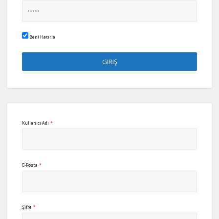
Beni Hatırla
Kullanıcı Adı
*
E-Posta
*
Şifre
*