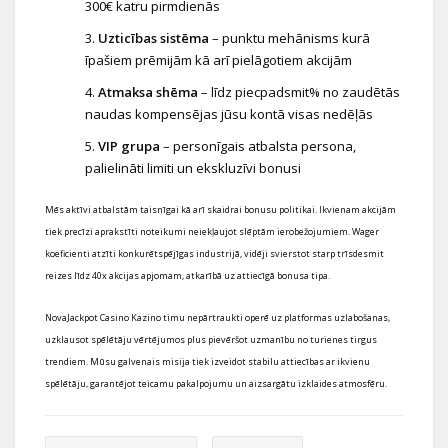
300€ katru pirmdienās
Uzticības sistēma
– punktu mehānisms kurā
īpašiem prēmijām kā arī pielāgotiem akcijām
Atmaksa shēma
– līdz piecpadsmit% no zaudētās
naudas kompensējas jūsu kontā visas nedēļās
VIP grupa
– personīgais atbalsta persona,
palielināti limiti un ekskluzīvi bonusi
Mēs aktīvi atbalstām taisnīgai kā arī skaidrai bonusu politikai. Ikvienam akcijām
tiek precīzi aprakstīti noteikumi neiekļaujot slēptām ierobežojumiem. Wager
koeficienti atzīti konkurētspējīgas industrijā, vidēji svierstot starp trīsdesmit
reizes līdz 40x akcijas apjomam, atkarībā uz attiecīgā bonusa tipa.
NovaJackpot Casino Kazino timu nepārtraukti operē uz platformas uzlabošanas,
uzklausot spēlētāju vērtējumos plus pievēršot uzmanību no turienes tirgus
trendiem. Mūsu galvenais misija tiek izveidot stabilu attiecības ar ikvienu
spēlētāju, garantējot teicamu pakalpojumu un aizsargātu izklaides atmosfēru.