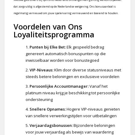
dat zorgvuldig is afgestemd op de Nederlandse wetgeving. Ons bonusaanbod is
regelmatig vernieuwd om jouw spelervaring vernieuwend en boeiend te houden.
Voordelen van Ons
Loyaliteitsprogramma
Punten bij Elke Bet:
Elk gespeeld bedrag
genereert automatisch bonuspunten op die
inwisselbaar worden voor bonustegoed
VIP-Niveaus:
Klim door diverse statusniveaus met
steeds betere beloningen en exclusieve voordelen
Persoonlijke Accountmanager:
Vanaf het
platinum niveau krijg je beschikking tot persoonlijke
ondersteuning
Snellere Opnames:
Hogere VIP-niveaus genieten
van snellere verwerkingstijden voor uitbetalingen
Verjaardagsbonussen:
Bijzondere beloningen
voor jouw verjaardag als bewijs van waardering