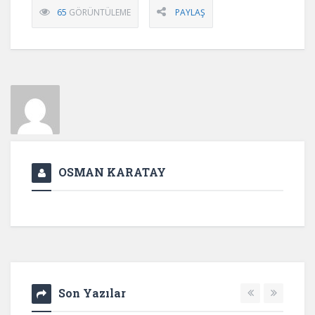
65
GÖRÜNTÜLEME
PAYLAŞ
OSMAN KARATAY
Son Yazılar