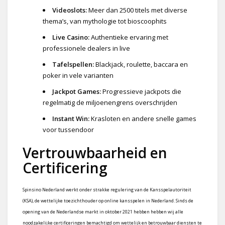
Videoslots:
Meer dan 2500 titels met diverse
thema’s, van mythologie tot bioscoophits
Live Casino:
Authentieke ervaring met
professionele dealers in live
Tafelspellen:
Blackjack, roulette, baccara en
poker in vele varianten
Jackpot Games:
Progressieve jackpots die
regelmatig de miljoenengrens overschrijden
Instant Win:
Krasloten en andere snelle games
voor tussendoor
Vertrouwbaarheid en
Certificering
Spinsino Nederland werkt onder strakke regulering van de Kansspelautoriteit
(KSA), de wettelijke toezichthouder op online kansspelen in Nederland. Sinds de
opening van de Nederlandse markt in oktober 2021 hebben hebben wij alle
noodzakelijke certificeringen bemachtigd om wettelijk en betrouwbaar diensten te