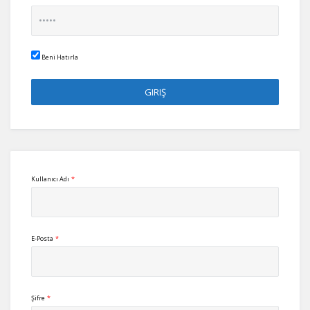
Beni Hatırla
Kullanıcı Adı
*
E-Posta
*
Şifre
*