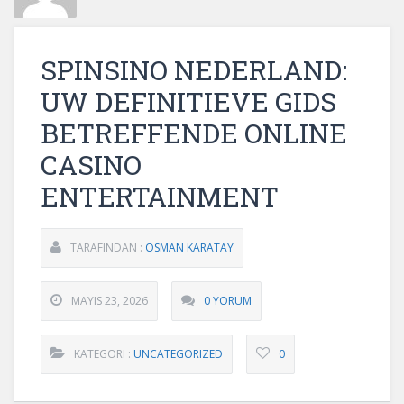
SPINSINO NEDERLAND:
UW DEFINITIEVE GIDS
BETREFFENDE ONLINE
CASINO
ENTERTAINMENT
TARAFINDAN :
OSMAN KARATAY
MAYIS 23, 2026
0 YORUM
KATEGORI :
UNCATEGORIZED
0