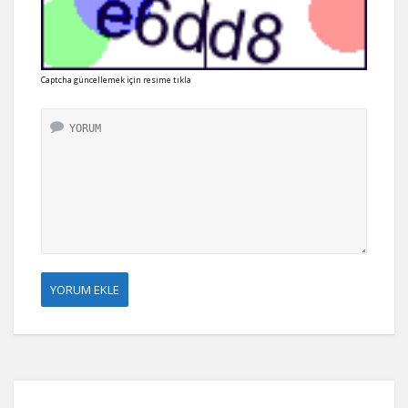
Captcha güncellemek için resime tıkla