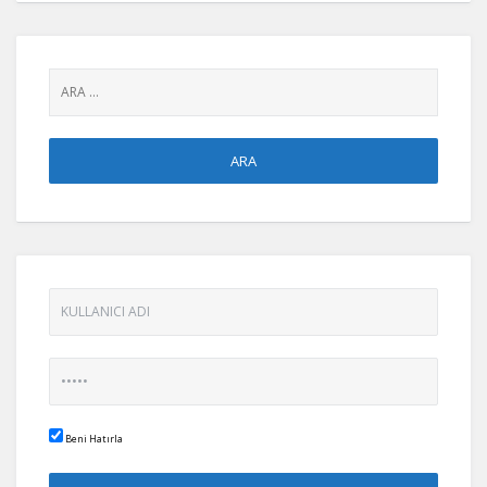
seçin:
Beni Hatırla