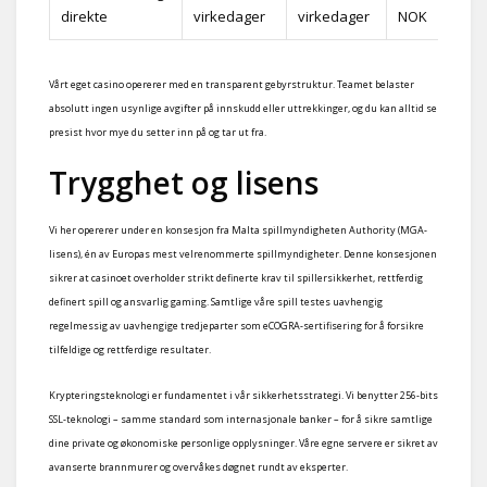
direkte
virkedager
virkedager
NOK
Vårt eget casino opererer med en transparent gebyrstruktur. Teamet belaster
absolutt ingen usynlige avgifter på innskudd eller uttrekkinger, og du kan alltid se
presist hvor mye du setter inn på og tar ut fra.
Trygghet og lisens
Vi her opererer under en konsesjon fra Malta spillmyndigheten Authority (MGA-
lisens), én av Europas mest velrenommerte spillmyndigheter. Denne konsesjonen
sikrer at casinoet overholder strikt definerte krav til spillersikkerhet, rettferdig
definert spill og ansvarlig gaming. Samtlige våre spill testes uavhengig
regelmessig av uavhengige tredjeparter som eCOGRA-sertifisering for å forsikre
tilfeldige og rettferdige resultater.
Krypteringsteknologi er fundamentet i vår sikkerhetsstrategi. Vi benytter 256-bits
SSL-teknologi – samme standard som internasjonale banker – for å sikre samtlige
dine private og økonomiske personlige opplysninger. Våre egne servere er sikret av
avanserte brannmurer og overvåkes døgnet rundt av eksperter.