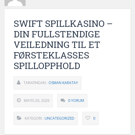
SWIFT SPILLKASINO –
DIN FULLSTENDIGE
VEILEDNING TIL ET
FØRSTEKLASSES
SPILLOPPHOLD
TARAFINDAN :
OSMAN KARATAY
MAYIS 20, 2026
0 YORUM
KATEGORI :
UNCATEGORIZED
0