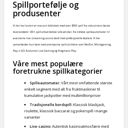
Spillportefølje og
produsenter
Vi her har kurert et massivt bibliotek med over 3000 spill fra industriens beste
leverandører. Vårt spillutbud dekker alle ønsker, fra tidløse spilleautomater til
avanserte live-streaming casino-bord med profesjonelle dealere. Vi her
samarbeider kun bare med anerkjente spillutviklere som NetEnt, Microgaming,
Play n GO, Evolution Live Gaming og Pragmatic Play.
Våre mest populære
foretrukne spillkategorier
Spilleautomater:
Vårt mest omfattende største
enkelt segment med alt fra fruktmaskiner til
kumulative jackpotter med multimillionpriser
Tradisjonelle bordspill:
Klassisk blackjack,
roulette, klassisk baccarat og pokerspill i mange
varianter
Live-casino:
Autentisk kasinoatmosfære med