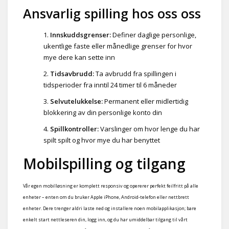
Ansvarlig spilling hos oss oss
Innskuddsgrenser:
Definer daglige personlige,
ukentlige faste eller månedlige grenser for hvor
mye dere kan sette inn
Tidsavbrudd:
Ta avbrudd fra spillingen i
tidsperioder fra inntil 24 timer til 6 måneder
Selvutelukkelse:
Permanent eller midlertidig
blokkering av din personlige konto din
Spillkontroller:
Varslinger om hvor lenge du har
spilt spilt og hvor mye du har benyttet
Mobilspilling og tilgang
Vår egen mobilløsning er komplett responsiv og opererer perfekt feilfritt på alle
enheter – enten om du bruker Apple iPhone, Android-telefon eller nettbrett
enheter. Dere trenger aldri laste ned og installere noen mobilapplikasjon; bare
enkelt start nettleseren din, logg inn, og du har umiddelbar tilgang til vårt