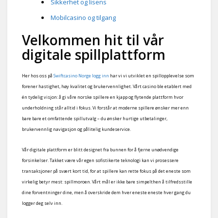
Sikkerhet og lisens
Mobilcasino og tilgang
Velkommen hit til vår
digitale spillplattform
Her hos oss på
Swiftcasino Norge logg inn
har vi vi utviklet en spillopplevelse som
forener hastighet, høy kvalitet og brukervennlighet. Vårt casino ble etablert med
én tydelig visjon: å gi våre norske spillere en kjapp og flytende plattform hvor
underholdning står alltid i fokus. Vi forstår at moderne spillere ønsker mer enn
bare bare et omfattende spillutvalg – du ønsker hurtige utbetalinger,
brukervennlig navigasjon og pålitelig kundeservice.
Vår digitale plattform er blitt designet fra bunnen for å fjerne unødvendige
forsinkelser. Takket være vår egen sofistikerte teknologi kan vi prosessere
transaksjoner på svært kort tid, for at spillere kan rette fokus på det eneste som
virkelig betyr mest: spillmoroen. Vårt mål er ikke bare simpelthen å tilfredsstille
dine forventninger dine, men å overskride dem hver eneste eneste hver gang du
logger deg selv inn.