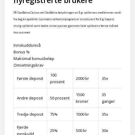
nyregistrerte brukere
På CleoBetra Casino vet CleoBetra betydningen av å gi spillernes medlemmer verdi
fra dag én øyeblikk. Casinoets velkomstprogram er strukturert for å gi høyest
mulig spilletid samt bedre vinnersjanser gjennom hele spillerens første måned
hos casinoet.
Innskuddsnivå
Bonus %
Maksimal bonusbeløp
Omsetningskrav
100
Første deposit
2000 kr
35x
prosent
1500
35
Andre deposit
50 prosent
kroner
ganger
Tredje deposit
75%
1000 kr
35x
Fjerde
25%
500 kr
30x
innskudd