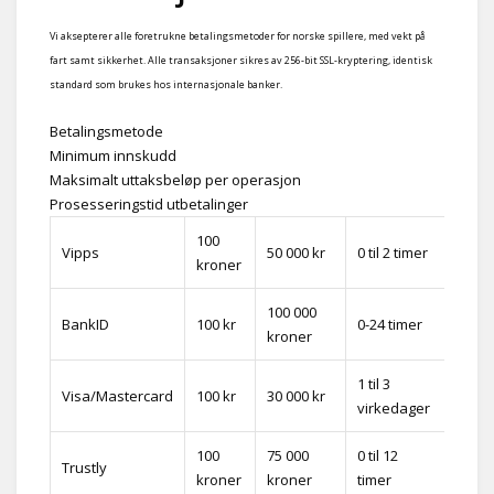
Vi aksepterer alle foretrukne betalingsmetoder for norske spillere, med vekt på
fart samt sikkerhet. Alle transaksjoner sikres av 256-bit SSL-kryptering, identisk
standard som brukes hos internasjonale banker.
Betalingsmetode
Minimum innskudd
Maksimalt uttaksbeløp per operasjon
Prosesseringstid utbetalinger
100
Vipps
50 000 kr
0 til 2 timer
kroner
100 000
BankID
100 kr
0-24 timer
kroner
1 til 3
Visa/Mastercard
100 kr
30 000 kr
virkedager
100
75 000
0 til 12
Trustly
kroner
kroner
timer