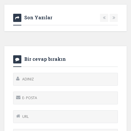
Son Yazılar
Bir cevap bırakın