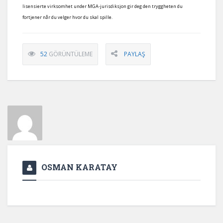
lisensierte virksomhet under MGA-jurisdiksjon gir deg den tryggheten du
fortjener når du velger hvor du skal spille.
52
GÖRÜNTÜLEME
PAYLAŞ
OSMAN KARATAY