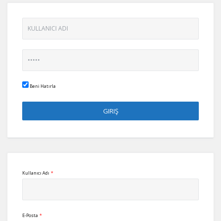
Beni Hatırla
Kullanıcı Adı
*
E-Posta
*