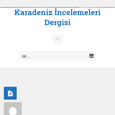
Karadeniz İncelemeleri
Dergisi
Git ...