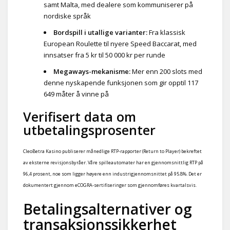
samt Malta, med dealere som kommuniserer på
nordiske språk
Bordspill i utallige varianter:
Fra klassisk
European Roulette til nyere Speed Baccarat, med
innsatser fra 5 kr til 50 000 kr per runde
Megaways-mekanisme:
Mer enn 200 slots med
denne nyskapende funksjonen som gir opptil 117
649 måter å vinne på
Verifisert data om
utbetalingsprosenter
CleoBetra Kasino publiserer månedlige RTP-rapporter (Return to Player) bekreftet
av eksterne revisjonsbyråer. Våre spilleautomater har en gjennomsnittlig RTP på
96,4 prosent, noe som ligger høyere enn industrigjennomsnittet på 95.8%. Det er
dokumentert gjennom eCOGRA-sertifiseringer som gjennomføres kvartalsvis.
Betalingsalternativer og
transaksjonssikkerhet