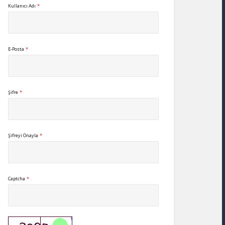
Kullanıcı Adı
*
E-Posta
*
Şifre
*
Şifreyi Onayla
*
Captcha
*