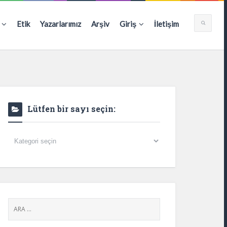
Etik
Yazarlarımız
Arşiv
Giriş
İletişim
Lütfen bir sayı seçin:
Lütfen
bir
sayı
seçin: