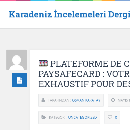
Karadeniz İncelemeleri Dergi
PLATEFORME DE C
PAYSAFECARD : VOTR
EXHAUSTIF POUR DE
TARAFINDAN :
OSMAN KARATAY
MAYIS 
KATEGORI :
UNCATEGORIZED
0