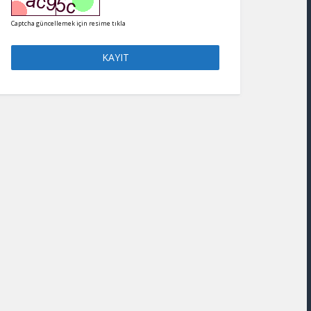
Captcha güncellemek için resime tıkla