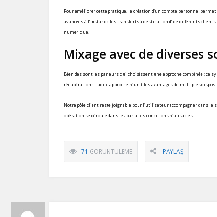
Pour améliorer cette pratique, la création d’un compte personnel permet
avancées à l’instar de les transferts à destination d’ de différents client
numérique.
Mixage avec de diverses s
Bien des sont les parieurs qui choisissent une approche combinée : ce sy
récupérations. Ladite approche réunit les avantages de multiples disposit
Notre pôle client reste joignable pour l’utilisateur accompagner dans le 
opération se déroule dans les parfaites conditions réalisables.
71
GÖRÜNTÜLEME
PAYLAŞ