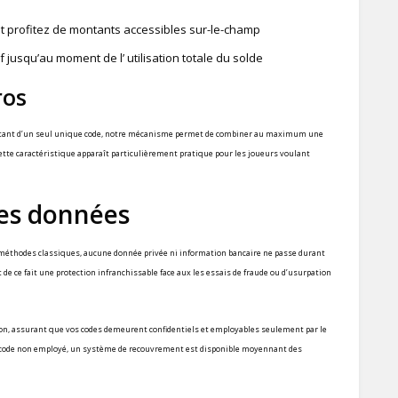
et profitez de montants accessibles sur-le-champ
f jusqu’au moment de l’ utilisation totale du solde
ros
ntant d’un seul unique code, notre mécanisme permet de combiner au maximum une
tte caractéristique apparaît particulièrement pratique pour les joueurs voulant
des données
ux méthodes classiques, aucune donnée privée ni information bancaire ne passe durant
de ce fait une protection infranchissable face aux les essais de fraude ou d’usurpation
ion, assurant que vos codes demeurent confidentiels et employables seulement par le
e code non employé, un système de recouvrement est disponible moyennant des