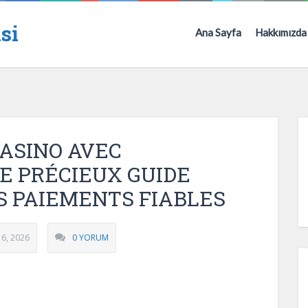
si
Ana Sayfa
Hakkımızda
ASINO AVEC
E PRÉCIEUX GUIDE
S PAIEMENTS FIABLES
16, 2026
0 YORUM