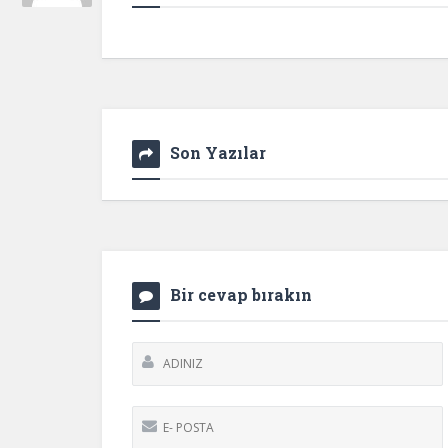
Son Yazılar
Bir cevap bırakın