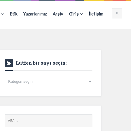
Etik
Yazarlarımız
Arşiv
Giriş
İletişim
Lütfen bir sayı seçin:
Lütfen
bir
sayı
seçin: