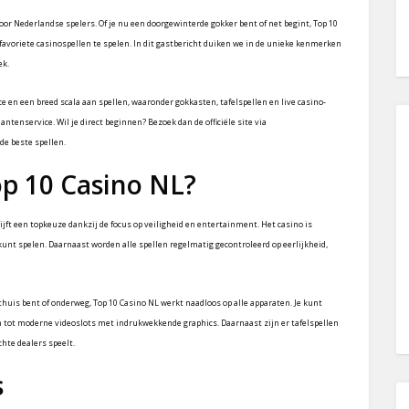
oor Nederlandse spelers. Of je nu een doorgewinterde gokker bent of net begint, Top 10
avoriete casinospellen te spelen. In dit gastbericht duiken we in de unieke kenmerken
ek.
e en een breed scala aan spellen, waaronder gokkasten, tafelspellen en live casino-
ntenservice. Wil je direct beginnen? Bezoek dan de officiële site via
e beste spellen.
p 10 Casino NL?
ijft een topkeuze dankzij de focus op veiligheid en entertainment. Het casino is
kunt spelen. Daarnaast worden alle spellen regelmatig gecontroleerd op eerlijkheid,
 thuis bent of onderweg, Top 10 Casino NL werkt naadloos op alle apparaten. Je kunt
 tot moderne videoslots met indrukwekkende graphics. Daarnaast zijn er tafelspellen
chte dealers speelt.
s