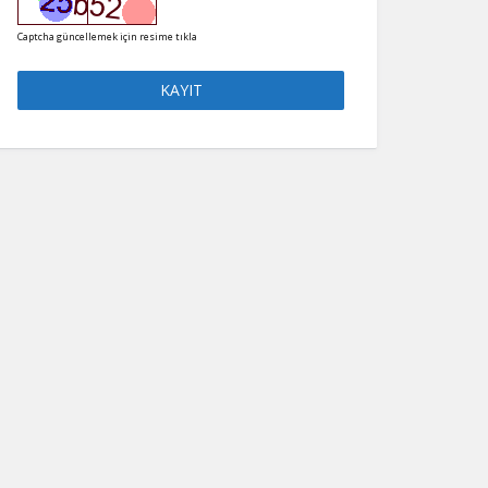
Captcha güncellemek için resime tıkla