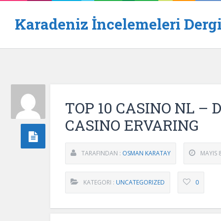
Karadeniz İncelemeleri Dergi
TOP 10 CASINO NL –
CASINO ERVARING
TARAFINDAN :
OSMAN KARATAY
MAYIS 8
KATEGORI :
UNCATEGORIZED
0