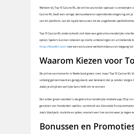
Welkom bij Top 10 Casino NL, de online casino dat speciaal is ontworpen v
Casino NL biedt een veilige, betrouwbare en opwindende omgeving om je f
van dit platform, van de royale bonussen tot de uitgebreide spelbibliothe
Top 10 Casino NL onderscheidt zich door een gebruiksvriendelijke interfac
opties. Spelers kunnen rekenen op snelle uitbetalingen en uitstekende kla
https://foxo4dri.com/
voor een exclusieve welkomstbonus en toegang tot d
Waarom Kiezen voor To
De online casinomarkt in Nederland groeit snel, maar Top 10 Casino NL bl
volledig gelicentieerd en gereguleerd, wat betekent dat je zonder zorgen 
zodat je altijd een eerlijke kans hebt om te winnen.
Een ander groot voordeel is de gebruiksvriendelijke mobiele app. Of je nu
genieten van honderden spellen, variërend van klassieke fruitautomaten
zoals blackjack, roulette en poker, evenals een live casino waar je tegen e
Bonussen en Promotie