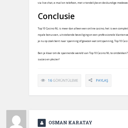
via live chat, e-mail en telefoon, met vriendelijke en deskundige medewe
Conclusie
Top 10 Casino NL is meer dan alleen een online casino; het is een comp
royale bonussen, uitstekende beveiliging en een professionele klantenser
je nu op zoek bent naar spanning of gewoon wat ontspanning, Top 10 Casin
Ben je klaar om de spannende wereld van Top 10 Casino NL te ontdekken? M
succes en plezier!
16
GÖRÜNTÜLEME
PAYLAŞ
OSMAN KARATAY