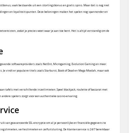
bonus, vaak bestaande uit een stortingsbonus en gratis spins. Maar dat is nog niet
biedingen en loyaliteitspunten. Deze beloningen maken het spelen nog spannender en
tvereisten, zodat je precies weet waar je aan toe bent. Het is altijd verstandig om de
e
ngevende softwareproviders zoals NetEnt, Microgaming, Evolution Gaming en meer.
. Je vindt er populaire titels zoals Starburst, Book of Dead en Mega Moolah, maar ook
 aan tafels met verschillende inzetlimieten. Speel blackjack, roulette of baccarat met
en andere spelers zorgt voor een authentieke casino-ervaring.
rvice
uik van geavanceerde SSL-encryptie om al je persoonlijke en financiële gegevens te
ingslimieten, verlieslimieten en zelfuitsluiting. De klantenservice is 24/7 bereikbaar