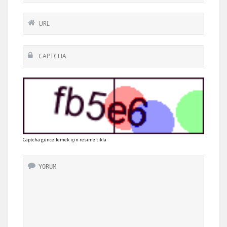
Captcha güncellemek için resime tıkla