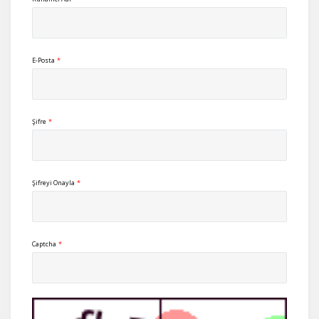
E-Posta
*
Şifre
*
Şifreyi Onayla
*
Captcha
*