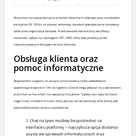
Wszystkie transakcja pieniężna w Lemon Hazard jest zabezpieczona standardem
encryption SSL 128 bit, co stanowi sektorowy standard zabezpieczenia stosowany
także przez organizacje bankowe. Przedstawione mechanizmy weryfikacji
tożsamości spójne są z wymogami KYC i AML, który daje protekcję przed
nieautoryzowanym dostępem do kont klientów.
Obsługa klienta oraz
pomoc informatyczne
Departament supportu na naszym casino działa w trybie całodobowym,
zapewniając wsparcie w 7 dni na tygodniu. Gracze mogą połączyć się z operatorami
przez chat na live, email, lub specjalną linię phone. Typowy czas reply na chacie
sięga mniej niż dwóch minutes, który plasuje nas we pierwszej lidze branży pod
kątem efektywności serwisu użytkownika.
Chat na żywo możliwy bezpośrednio ze
interface’u platformy – najszybsza opcja dostania
asysty we sprawach informatycznych oraz