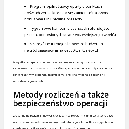
Program lojalnościowy oparty o punktach
doświadczenia, które da się zamieniać na kwoty
bonusowe lub unikalne prezenty
Tygodniowe kampanie cashback refundujące
procent poniesionych strat z wcześniejszego week’u
Szczególne turnieje slotowe ze budżetami
nagród sięgającymi nawet 50 tys. tysięcy zł
Wszystkie kampanie bonusowe w oferowanym casino są transparentne i
szczegółowo opisane we warunkach. Wymagania przegrania zostały ustalone na
konkurencyjnym poziomie, zaś gracze mają racjonalny okres na spełnienie
warunków nagrodowych.
Metody rozliczeń a także
bezpieczeństwo operacji
Zrozumienie potrzeb krajowych graczy zainspirowało implementacją szerokiego
wachlarza metod wpłat dopasowanych pod lokalnego sektora. Następująca tabela
przedstawia możliwe warianty wraz z kluczowymi parametrami: