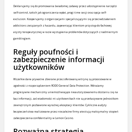
Deklarujemy się do promowania świadomej zabawy przez udostępnienie narzędzi
self-control, takich jak ograniczenia wpłat, progi time sesji oraz opcja self-
exclusion. Kooperujemy z organizacjami specjalizującymi się przeciwdziałaniem
addictions związanych z hazardu, zapewniając klientom przystęp do fachowej
asysty terapeutycznej w razie wystąpienia problemów dotyczących z nadmiernym
gamblingiem.
Reguły poufności i
zabezpieczenie informacji
użytkowników
Wszelkie dane prywatne zbierane przez oferowaną witrynę są procesowane w
zgodności z rozporządzeniem RODO General Data Protection. Wdrażamy
progresywne mechanizmy uniemożliwiające nieautoryzowanemu dostaniu się na
baz informacji, zaś wiadomości nt użytkownikach nie są przekazywane jednostkom
zewnętrznym pozbawione wyraźnej akceptacji klientów. Cykliczne audyty
bezpieczeństwa realizowane przez niezależne firmy atestują maksymalny stopień
zabezpieczenia confidentiality w Lemon Casino.
Rozważna strategia