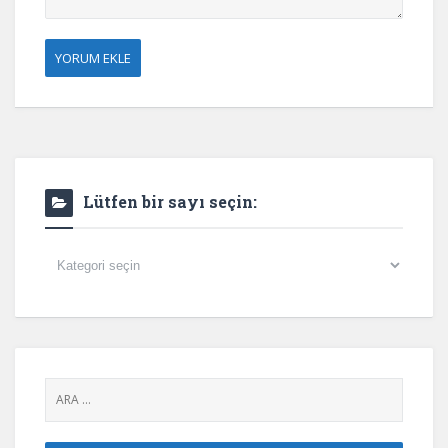
Lütfen bir sayı seçin:
Lütfen
bir
sayı
seçin: