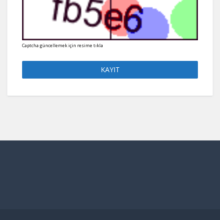
Captcha güncellemek için resime tıkla