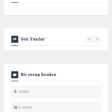
Son Yazılar
Bir cevap bırakın