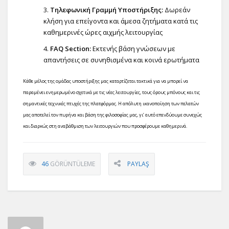
Τηλεφωνική Γραμμή Υποστήριξης:
Δωρεάν
κλήση για επείγοντα και άμεσα ζητήματα κατά τις
καθημερινές ώρες αιχμής λειτουργίας
FAQ Section:
Εκτενής βάση γνώσεων με
απαντήσεις σε συνηθισμένα και κοινά ερωτήματα
Κάθε μέλος της ομάδας υποστήριξης μας καταρτίζεται τακτικά για να μπορεί να
παραμένει ενημερωμένο σχετικά με τις νέες λειτουργίες, τους όρους μπόνους και τις
σημαντικές τεχνικές πτυχές της πλατφόρμας. Η απόλυτη ικανοποίηση των πελατών
μας αποτελεί τον πυρήνα και βάση της φιλοσοφίας μας, γι’ αυτό επενδύουμε συνεχώς
και διαρκώς στη αναβάθμιση των λειτουργιών που προσφέρουμε καθημερινά.
46
GÖRÜNTÜLEME
PAYLAŞ