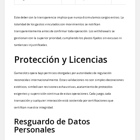
Este deber con la transparencia implica que nunca disimulamos cargos extras. La
totalidad de los gastos vinculados con movimientos se notifican
transparentemente antes de confirmar toda operación. Los withdrawals se
gestionan con la superior prioridad, cumpliendo los plazos fijados sin excusas ni
tardanzas injustificadas.
Protección y Licencias
Gameslots opera bajo permisos otorgadas por autoridades de regulación
reconocidas internacionalmente. Estas validaciones no son simples decoraciones
estéticos; simbolizan revisiones exhaustivas, acatamiento de protocolos
exigentes y supervisión continua de estas operaciones. Cada juego, cada
transacción y cualquier interacción está sostenida por certificaciones que
certifican nuestra integridad.
Resguardo de Datos
Personales