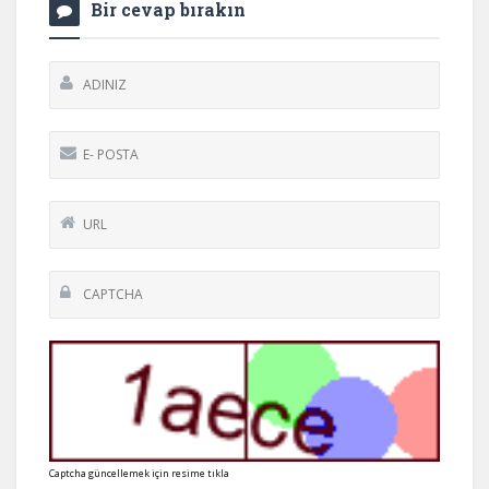
Bir cevap bırakın
Captcha güncellemek için resime tıkla