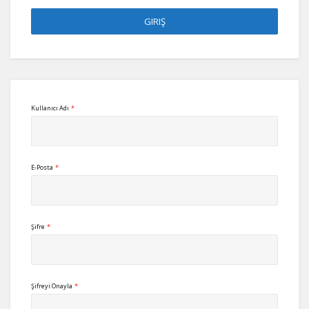
Kullanıcı Adı
*
E-Posta
*
Şifre
*
Şifreyi Onayla
*