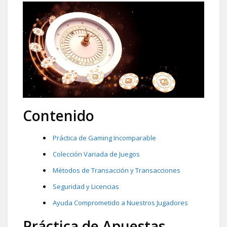
Contenido
Práctica de Gaming Incomparable
Colección Variada de Juegos
Métodos de Transacción y Transacciones
Seguridad y Licencias
Ayuda Comprometido a Nuestros Jugadores
Práctica de Apuestas