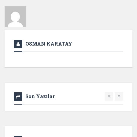
OSMAN KARATAY
Son Yazılar