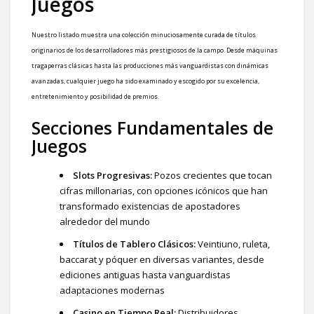
Juegos
Nuestro listado muestra una colección minuciosamente curada de títulos
originarios de los desarrolladores más prestigiosos de la campo. Desde máquinas
tragaperras clásicas hasta las producciones más vanguardistas con dinámicas
avanzadas, cualquier juego ha sido examinado y escogido por su excelencia,
entretenimiento y posibilidad de premios.
Secciones Fundamentales de
Juegos
Slots Progresivas:
Pozos crecientes que tocan
cifras millonarias, con opciones icónicos que han
transformado existencias de apostadores
alrededor del mundo
Títulos de Tablero Clásicos:
Veintiuno, ruleta,
baccarat y póquer en diversas variantes, desde
ediciones antiguas hasta vanguardistas
adaptaciones modernas
Casino en Tiempo Real:
Distribuidores