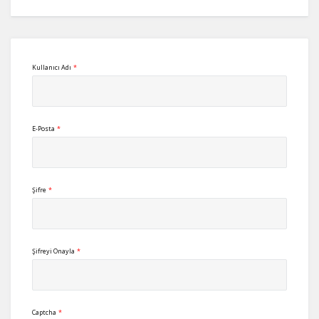
Kullanıcı Adı
*
E-Posta
*
Şifre
*
Şifreyi Onayla
*
Captcha
*