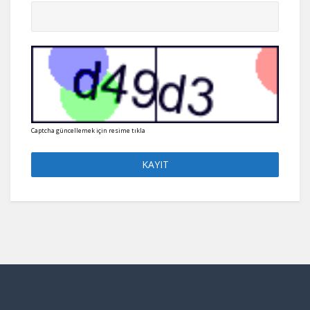
Captcha güncellemek için resime tıkla