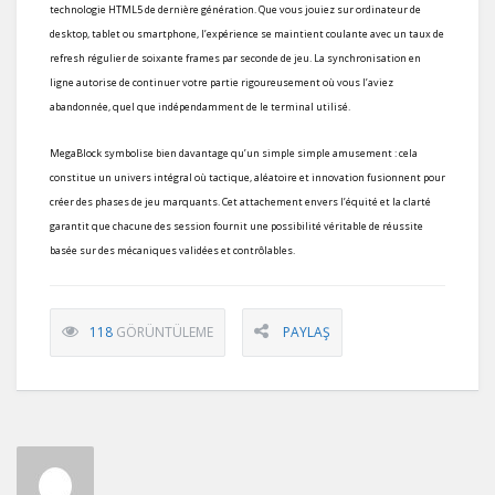
technologie HTML5 de dernière génération. Que vous jouiez sur ordinateur de
desktop, tablet ou smartphone, l’expérience se maintient coulante avec un taux de
refresh régulier de soixante frames par seconde de jeu. La synchronisation en
ligne autorise de continuer votre partie rigoureusement où vous l’aviez
abandonnée, quel que indépendamment de le terminal utilisé.
MegaBlock symbolise bien davantage qu’un simple simple amusement : cela
constitue un univers intégral où tactique, aléatoire et innovation fusionnent pour
créer des phases de jeu marquants. Cet attachement envers l’équité et la clarté
garantit que chacune des session fournit une possibilité véritable de réussite
basée sur des mécaniques validées et contrôlables.
118
GÖRÜNTÜLEME
PAYLAŞ