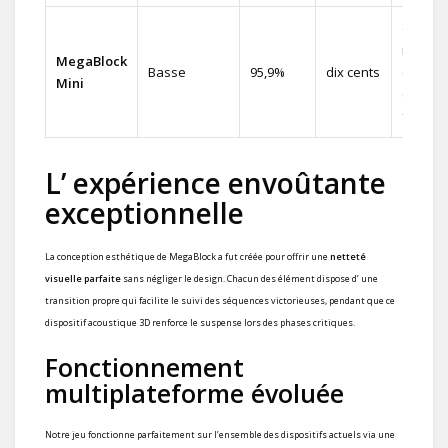
deux
mille
MegaBlock
Basse
95,9%
dix cents
cinq
Mini
cents
fois
L’ expérience envoûtante
exceptionnelle
La conception esthétique de MegaBlock a fut créée pour offrir une
netteté
visuelle parfaite
sans négliger le design. Chacun des élément dispose d’ une
transition propre qui facilite le suivi des séquences victorieuses, pendant que ce
dispositif acoustique 3D renforce le suspense lors des phases critiques.
Fonctionnement
multiplateforme évoluée
Notre jeu fonctionne parfaitement sur l’ensemble des dispositifs actuels via une