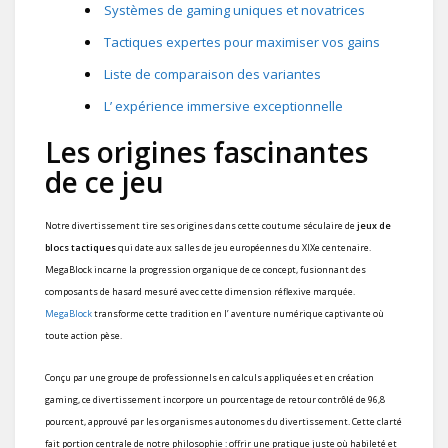
Systèmes de gaming uniques et novatrices
Tactiques expertes pour maximiser vos gains
Liste de comparaison des variantes
L’ expérience immersive exceptionnelle
Les origines fascinantes
de ce jeu
Notre divertissement tire ses origines dans cette coutume séculaire de
jeux de
blocs tactiques
qui date aux salles de jeu européennes du XIXe centenaire.
MegaBlock incarne la progression organique de ce concept, fusionnant des
composants de hasard mesuré avec cette dimension réflexive marquée.
MegaBlock
transforme cette tradition en l’ aventure numérique captivante où
toute action pèse.
Conçu par une groupe de professionnels en calculs appliquées et en création
gaming, ce divertissement incorpore un pourcentage de retour contrôlé de 96,8
pourcent, approuvé par les organismes autonomes du divertissement. Cette clarté
fait portion centrale de notre philosophie : offrir une pratique juste où habileté et