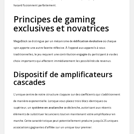
hasard fusionnent parfaitement.
Principes de gaming
exclusives et novatrices
MegaBlock se distingue par un mécanisme de
édification évolutive
où chaque
spin apporte une autre facette réflexive. À l’opposé aux appareils à sous
traditionnelles, le jeu requiert une contribution engagée du participant à via des
choix importants qui affectent immédiatement les possibilités de revenus.
Dispositif de amplificateurs
cascades
L’unique centre de notre structure s’appuie sur des coefficients qui s’additionnent
de manière exponentielle. Lorsque vous placez trois blocs identiques ou
supérieur, un
système en avalanche
se déclenche, autorisant aux récents
éléments de substituer les anciens tout en maintenant votre amplificateur en
marche. Cette caractéristique peut potentiellement produire jusqu’à 25 uniques
associations gagnantes d’affilée sur un unique tour premier.