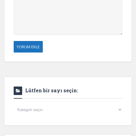
Lütfen bir sayı seçin:
Lütfen
bir
sayı
seçin: