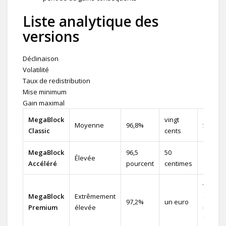
Liste analytique des
versions
Déclinaison
Volatilité
Taux de redistribution
Mise minimum
Gain maximal
MegaBlock
vingt
Moyenne
96,8%
5 000x
Classic
cents
MegaBlock
96,5
50
Élevée
10000x
Accéléré
pourcent
centimes
vingt-
MegaBlock
Extrêmement
cinq
97,2%
un euro
Premium
élevée
mille
fois