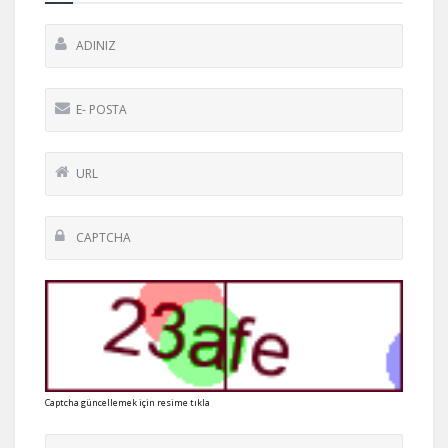
Captcha güncellemek için resime tıkla