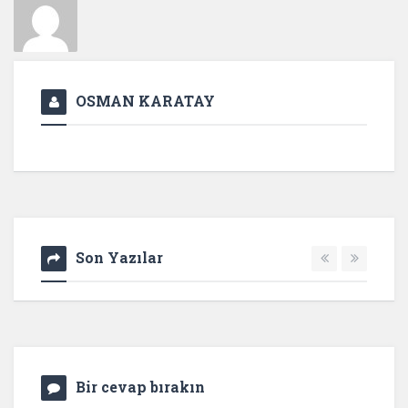
OSMAN KARATAY
Son Yazılar
Bir cevap bırakın