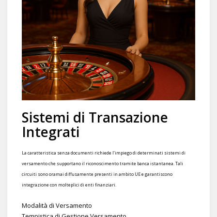
Sistemi di Transazione
Integrati
La caratteristica senza documenti richiede l’impiego di determinati sistemi di
versamento che supportano il riconoscimento tramite banca istantanea. Tali
circuiti sono oramai diffusamente presenti in ambito UE e garantiscono
integrazione con molteplici di enti finanziari.
Modalità di Versamento
Tempistica di Gestione Versamento