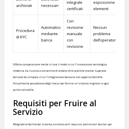
integrale
esposizione
archiviati
necessari
certificati
elementi
Con
Automatico
revisione
Nessun
Procedura
mediante
manuale
problema
di KYC
banca
con
dell’operatore
revisione
Siffatta comparazione mette in luce il modo in cui l’innovazione tecnologica
moderna sia riuscita a consentito di andare oltre pratiche oramai superate,
derivate da un’epoca in cui l’integrazione bancaria non appariva fattibile.
Attualmente possediamo degli mezzi per fornire un sistema migliore in ogni
punto valutabile.
Requisiti per Fruire al
Servizio
Malgrado la facilità del sistema, esistono certi requisiti preliminari basilari per