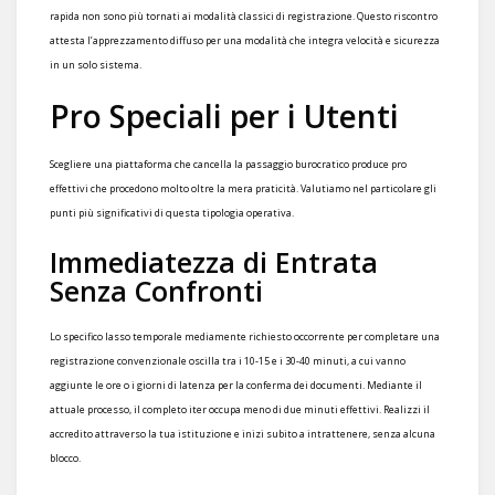
rapida non sono più tornati ai modalità classici di registrazione. Questo riscontro
attesta l’apprezzamento diffuso per una modalità che integra velocità e sicurezza
in un solo sistema.
Pro Speciali per i Utenti
Scegliere una piattaforma che cancella la passaggio burocratico produce pro
effettivi che procedono molto oltre la mera praticità. Valutiamo nel particolare gli
punti più significativi di questa tipologia operativa.
Immediatezza di Entrata
Senza Confronti
Lo specifico lasso temporale mediamente richiesto occorrente per completare una
registrazione convenzionale oscilla tra i 10-15 e i 30-40 minuti, a cui vanno
aggiunte le ore o i giorni di latenza per la conferma dei documenti. Mediante il
attuale processo, il completo iter occupa meno di due minuti effettivi. Realizzi il
accredito attraverso la tua istituzione e inizi subito a intrattenere, senza alcuna
blocco.