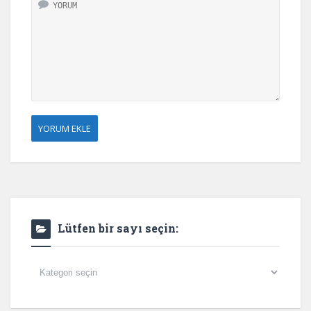
Lütfen bir sayı seçin:
Lütfen
bir
sayı